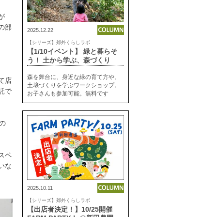
が
の部
2025.12.22
【シリーズ】郊外くらしラボ
【1/10イベント】 緑と暮らそ
う！ 土から学ぶ、森づくり
森を舞台に、身近な緑の育て方や、
て店
土壌づくりを学ぶワークショップ。
託で
お子さんも参加可能。無料です
の
スペ
いな
2025.10.11
【シリーズ】郊外くらしラボ
【出店者決定！】10/25開催