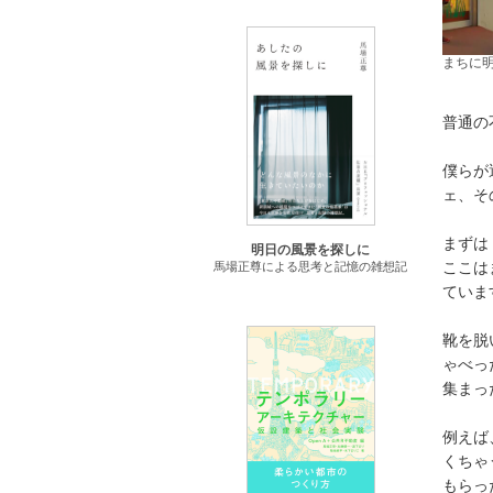
まちに
普通の
僕らが
ェ、そ
まずは
明日の風景を探しに
ここは
馬場正尊による思考と記憶の雑想記
ていま
靴を脱
ゃべっ
集まっ
例えば
くちゃ
もらっ