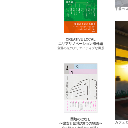
手前の
CREATIVE LOCAL
エリアリノベーション海外編
衰退の先のクリエイティブな風景
団地のはなし
カフェ
〜彼女と団地の8つの物語〜
今を時めく女性たちが描く