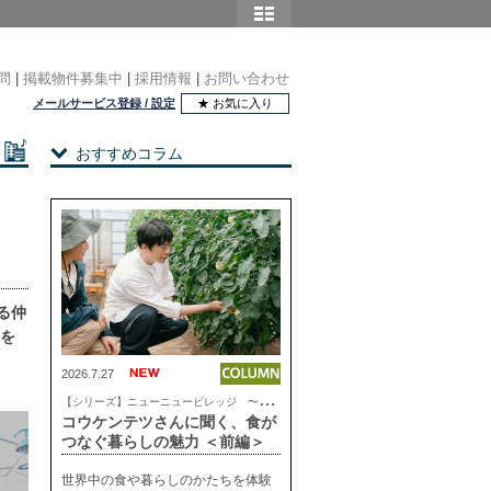
問
|
掲載物件募集中
|
採用情報
|
お問い合わせ
メールサービス登録 / 設定
★ お気に入り
おすすめコラム
る仲
台を
2026.7.27
【
シリーズ】ニューニュービレッジ 〜これからの気持ちいい暮らし
コウケンテツさんに聞く、食が
つなぐ暮らしの魅力 ＜前編＞
世界中の食や暮らしのかたちを体験