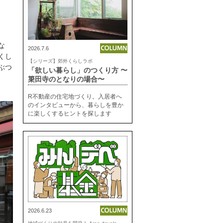
な
2026.7.6
くし
【シリーズ】郊外くらしラボ
ぶつ
「欲しい暮らし」のつくり方 〜
簗田寺のとなりの場合〜
R不動産の住宅地づくり。入居者へ
のインタビューから、暮らしを豊か
に楽しくするヒントを探します
2026.6.23
地
域づくりの知見を開発！ Area development lab.