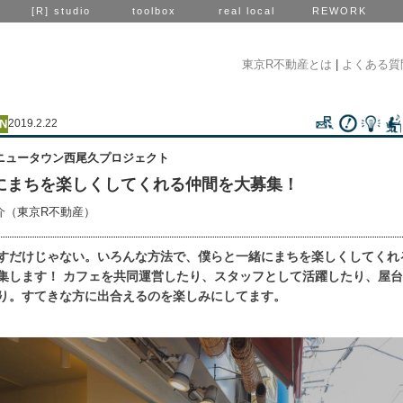
[R] studio
toolbox
real local
REWORK
東京R不動産とは
|
よくある質
2019.2.22
ニュータウン西尾久プロジェクト
にまちを楽しくしてくれる仲間を大募集！
介（東京R不動産）
すだけじゃない。いろんな方法で、僕らと一緒にまちを楽しくしてくれ
集します！ カフェを共同運営したり、スタッフとして活躍したり、屋
り。すてきな方に出合えるのを楽しみにしてます。