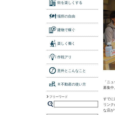
街を楽しくする
場所の自由
建物で稼ぐ
楽しく働く
作戦アリ
意外とこんなこと
「ニュ
Ｒ不動産の使い方
募集中
フリーワード
すでに
リンク
な店が