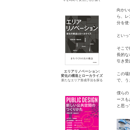
向かい
ら、レ
分を使
といっ
そこで
長的な
引き受
エリアリノベーション:
この場
変化の構造とローカライズ
で、う
新たなエリア形成手法を探る
僕らの
ースも
と思っ