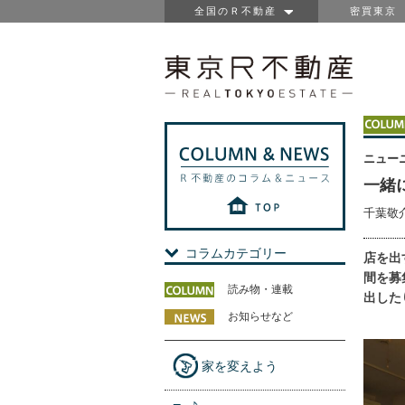
全国のＲ不動産
密買東京
ニュー
一緒
千葉敬
コラムカテゴリー
店を出
間を募
読み物・連載
出した
お知らせなど
家を変えよう