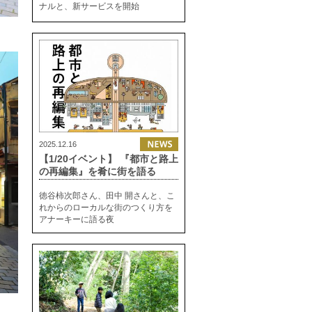
ナルと、新サービスを開始
2025.12.16
【1/20イベント】 『都市と路上
の再編集』を肴に街を語る
徳谷柿次郎さん、田中 開さんと、こ
れからのローカルな街のつくり方を
アナーキーに語る夜