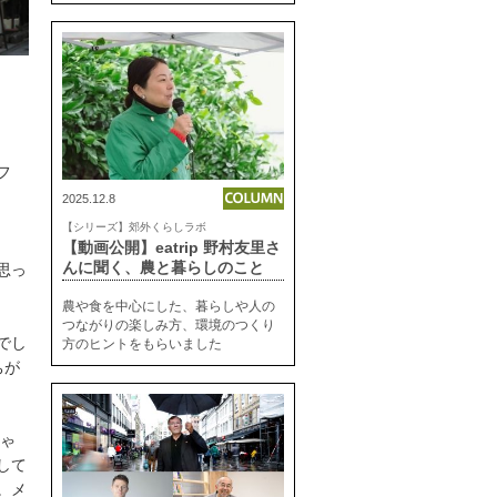
フ
2025.12.8
【シリーズ】郊外くらしラボ
【動画公開】eatrip 野村友里さ
んに聞く、農と暮らしのこと
思っ
農や食を中心にした、暮らしや人の
つながりの楽しみ方、環境のつくり
でし
方のヒントをもらいました
ちが
ちゃ
して
。メ