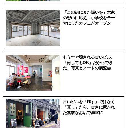
「この街にまた賑いを」大家
の想いに応え、小学校をテー
マにしたカフェがオープン
もうすぐ壊される古いビル。
「何してもOK」だからでき
た、写真とアートの展覧会
古いビルを「壊す」ではなく
「直し」たら、古さに惹かれ
た素敵なお店で満室に