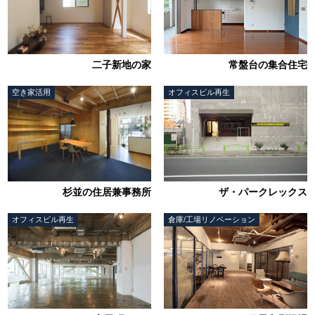
二子新地の家
常盤台の集合住宅
空き家活用
オフィスビル再生
杉並の住居兼事務所
ザ・パークレックス
オフィスビル再生
倉庫/工場リノベーション