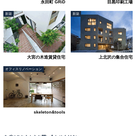
永田町 GRiD
目黒印刷工場
新築
新築
大宮の木造賃貸住宅
上北沢の集合住宅
オフィスリノベーション
skeleton&tools