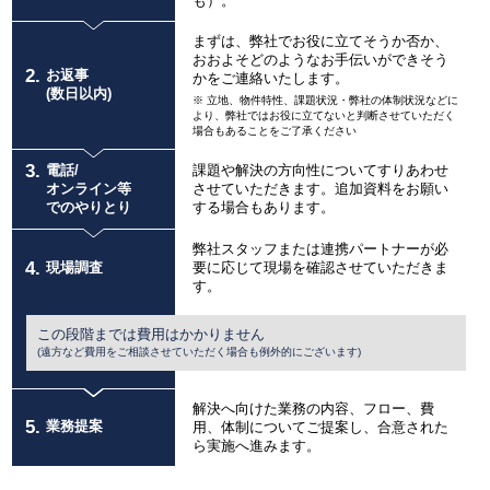
も）。
まずは、弊社でお役に立てそうか否か、
おおよそどのようなお手伝いができそう
2.
お返事
かをご連絡いたします。
(数日以内)
※ 立地、物件特性、課題状況・弊社の体制状況などに
より、弊社ではお役に立てないと判断させていただく
場合もあることをご了承ください
3.
電話/
課題や解決の方向性についてすりあわせ
オンライン等
させていただきます。追加資料をお願い
でのやりとり
する場合もあります。
弊社スタッフまたは連携パートナーが必
4.
現場調査
要に応じて現場を確認させていただきま
す。
この段階までは費用はかかりません
(遠方など費用をご相談させていただく場合も例外的にございます)
解決へ向けた業務の内容、フロー、費
5.
業務提案
用、体制についてご提案し、合意された
ら実施へ進みます。