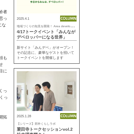
齢者
思っ
2025.4.1
にな
地
域づくりの知見を開発！ Area development lab.
4/17トークイベント「みんなが
デベロッパーになる世界」
新サイト「みんデベ」がオープン！
その記念に、豪華なゲストを招いて
頼も
トークイベントを開催します
せ
目に
くっ
つくっ
2025.1.28
開拓
【シリーズ】郊外くらしラボ
簗田寺トークセッションvol.2