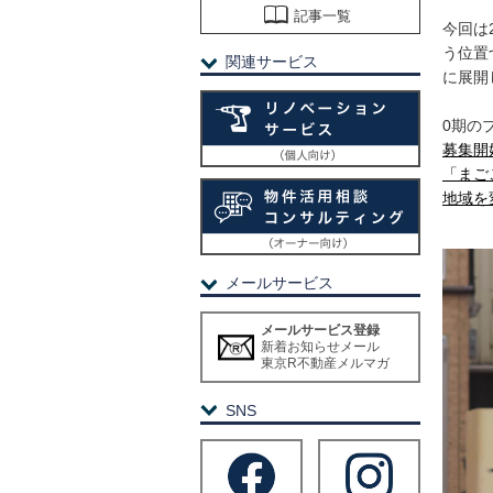
記事一覧
今回は
う位置
関連サービス
に展開
0期の
募集開
「まご
地域を
メールサービス
メールサービス登録
新着お知らせメール
東京R不動産メルマガ
SNS