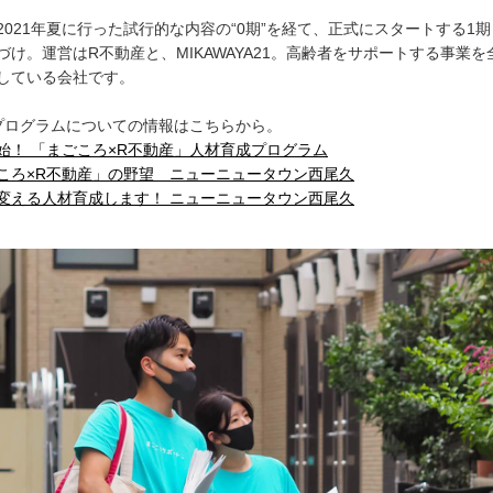
2021年夏に行った試行的な内容の“0期”を経て、正式にスタートする1
づけ。運営はR不動産と、MIKAWAYA21。高齢者をサポートする事業を
している会社です。
プログラムについての情報はこちらから。
始！ 「まごころ×R不動産」人材育成プログラム
ころ×R不動産」の野望 ニューニュータウン西尾久
変える人材育成します！ ニューニュータウン西尾久