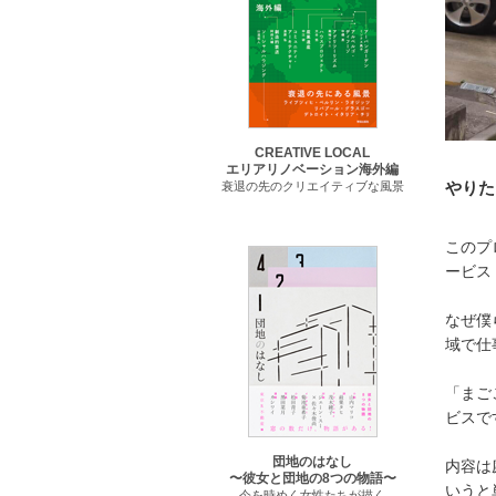
CREATIVE LOCAL
エリアリノベーション海外編
やりた
衰退の先のクリエイティブな風景
このプ
ービス
なぜ僕
域で仕
「まご
ビスで
団地のはなし
内容は
〜彼女と団地の8つの物語〜
いうと
今を時めく女性たちが描く