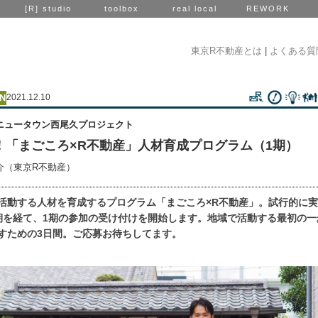
[R] studio
toolbox
real local
REWORK
東京R不動産とは
|
よくある質
2021.12.10
ニュータウン西尾久プロジェクト
！「まごころ×R不動産」人材育成プログラム（1期）
介（東京R不動産）
活動する人材を育成するプログラム「まごころ×R不動産」。試行的に
期を経て、1期の参加の受け付けを開始します。地域で活動する最初の一
すための3日間。ご応募お待ちしてます。