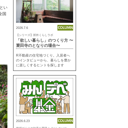
期とい
全国
2026.7.6
【シリーズ】郊外くらしラボ
「欲しい暮らし」のつくり方 〜
簗田寺のとなりの場合〜
R不動産の住宅地づくり。入居者へ
のインタビューから、暮らしを豊か
に楽しくするヒントを探します
2026.6.23
地
域づくりの知見を開発！ Area development lab.