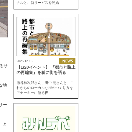
ナルと、新サービスを開始
2025.12.16
するサ
【1/20イベント】 『都市と路上
の再編集』を肴に街を語る
徳谷柿次郎さん、田中 開さんと、こ
な地
れからのローカルな街のつくり方を
アナーキーに語る夜
サー
。と