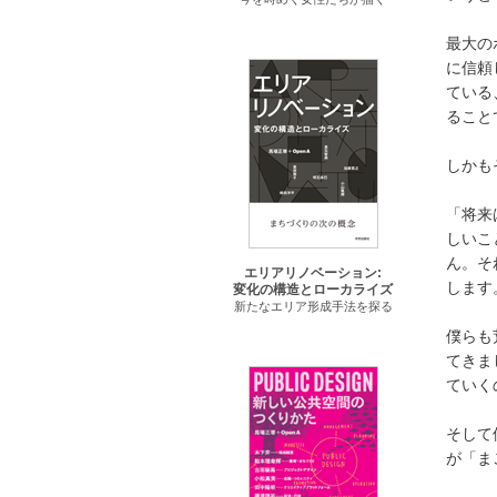
最大の
に信頼
ている
ること
しかも
「将来
しいこ
ん。そ
エリアリノベーション:
します
変化の構造とローカライズ
新たなエリア形成手法を探る
僕らも
てきま
ていく
そして
が「ま