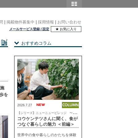
問
|
掲載物件募集中
|
採用情報
|
お問い合わせ
メールサービス登録 / 設定
★ お気に入り
おすすめコラム
実施
歩を
2026.7.27
【
シリーズ】ニューニュービレッジ 〜これからの気持ちいい暮らし
コウケンテツさんに聞く、食が
つなぐ暮らしの魅力 ＜前編＞
世界中の食や暮らしのかたちを体験