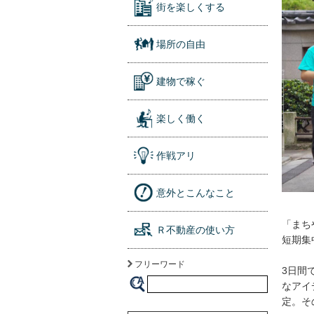
街を楽しくする
場所の自由
建物で稼ぐ
楽しく働く
作戦アリ
意外とこんなこと
「まち
Ｒ不動産の使い方
短期集
フリーワード
3日間
なアイ
定。そ