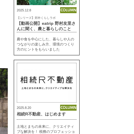
2025.12.8
【シリーズ】郊外くらしラボ
【動画公開】eatrip 野村友里さ
んに聞く、農と暮らしのこと
農や食を中心にした、暮らしや人の
つながりの楽しみ方、環境のつくり
方のヒントをもらいました
2025.8.20
相続R不動産、はじめます
土地とまちの未来に、クリエイティ
ブな解決を！ 税務のプロフェッショ