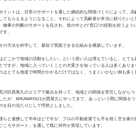
ポイントは、日常のサポートを通した継続的な関係づくりによって、高
してもらえるようになること。それによって高齢者が本当に頼りたいと
、物事の判断のサポートを任され、世の中との“窓口”の役割を担うよう
です。
その方法を科学して、最短で実践できる仕組みを構築しています。
はどこかで地域の活動をしたい」という若い人は増えているし、とても
とですが、地域に入っていくことの大変さを知っている人は多くありま
れはとても地道で時間がかかるだけではなく、うまくいかない例も多く
。
荒川区西尾久のエリアで拠点を持って、地域との関係を苦労しながらつ
したが、MIKAWAYA21が西尾久にやってきて、あっという間に関係を
のを目の当たりにして愕然としました。
僕らと連携して半年ほどですが、プロの不動産屋でも手を焼く空き家の
ごころサポート」を通して既に何件か実現しています。