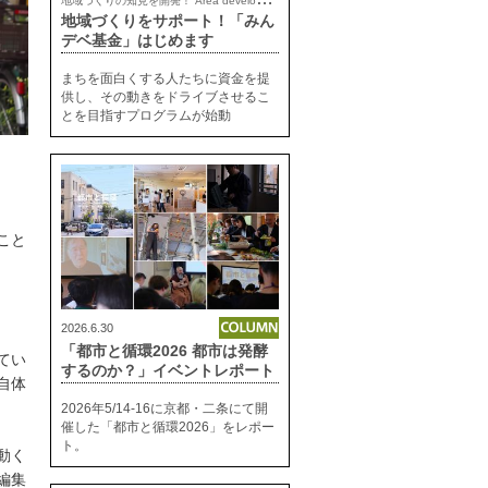
地域づくりをサポート！「みん
デベ基金」はじめます
まちを面白くする人たちに資金を提
供し、その動きをドライブさせるこ
とを目指すプログラムが始動
こと
2026.6.30
「都市と循環2026 都市は発酵
てい
するのか？」イベントレポート
自体
2026年5/14-16に京都・二条にて開
催した「都市と循環2026」をレポー
ト。
動く
編集