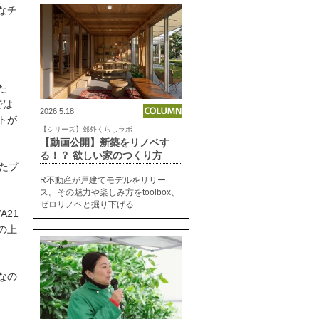
なチ
た
では
2026.5.18
トが
【シリーズ】郊外くらしラボ
【動画公開】新築をリノベす
る！？ 欲しい家のつくり方
ったプ
R不動産が戸建てモデルをリリー
ス。その魅力や楽しみ方をtoolbox、
ゼロリノベと掘り下げる
A21
の上
なの