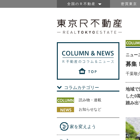
全国のＲ不動産
密買東京
ニュー
募集
千葉敬
コラムカテゴリー
地域で
した0
読み物・連載
踏み出
お知らせなど
家を変えよう