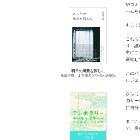
やコミ
ームを
もしく
これも
り、誰
主にこ
継続し
明日の風景を探しに
このパ
馬場正尊による思考と記憶の雑想記
ロジェ
さらに
のサー
に自分
まごこ
で、良