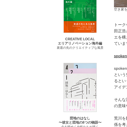
空き家
トークゲ
田正浩
エを構
CREATIVE LOCAL
ていま
エリアリノベーション海外編
衰退の先のクリエイティブな風景
spoken
spok
という
るとい
アイデ
そんな
の意味
荒川を
団地のはなし
〜彼女と団地の8つの物語〜
係を考
今を時めく女性たちが描く