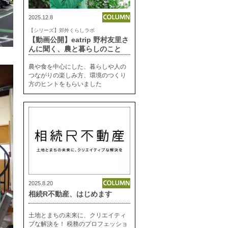
2025.12.8
【シリーズ】郊外くらしラボ
【動画公開】eatrip 野村友里さ
んに聞く、農と暮らしのこと
農や食を中心にした、暮らしや人の
つながりの楽しみ方、環境のつくり
方のヒントをもらいました
2025.8.20
相続R不動産、はじめます
土地とまちの未来に、クリエイティ
ブな解決を！ 税務のプロフェッショ