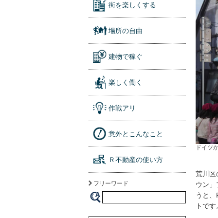
街を楽しくする
場所の自由
建物で稼ぐ
楽しく働く
作戦アリ
意外とこんなこと
ドイツ
Ｒ不動産の使い方
荒川区
フリーワード
ウン」
うと、
トです