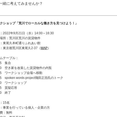
一緒に考えてみませんか？
クショップ「荒川でローカルな働き方を見つけよう！」
：2022年9月21日（水）14:00～16:30
場所：荒川区荒川の賃貸物件
：東尾久本町通りふれあい館
：東京都荒川区東尾久2-37（
MAP
）
ムテーブル：
:45 集合
:00 空き家を改装した賃貸物件の内覧
:15 ワークショップ会場へ移動
45 spoken words project飛田正浩氏のトーク
:20 ワークショップ
:15 質疑応答
:30 終了
：15名
：事業を行っている個人・企業の方
費：無料