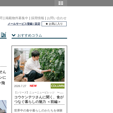
問
|
掲載物件募集中
|
採用情報
|
お問い合わせ
メールサービス登録 / 設定
★ お気に入り
おすすめコラム
そん
ンに
ー飛
2026.7.27
【
シリーズ】ニューニュービレッジ 〜これからの気持ちいい暮らし
コウケンテツさんに聞く、食が
つなぐ暮らしの魅力 ＜前編＞
世界中の食や暮らしのかたちを体験