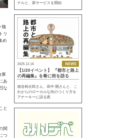
ナルと、新サービスを開始
ー飛
トリ
集め
2025.12.16
【1/20イベント】 『都市と路上
倉庫
の再編集』を肴に街を語る
にあ
徳谷柿次郎さん、田中 開さんと、こ
烈な
れからのローカルな街のつくり方を
アナーキーに語る夜
こと
の関
につ