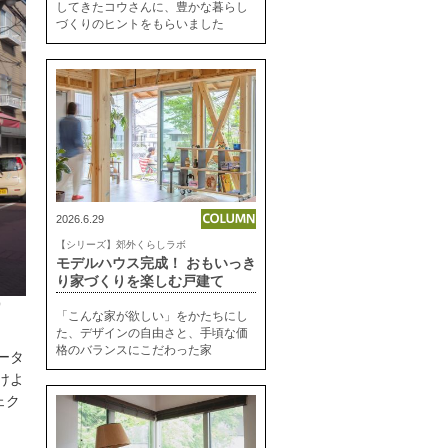
してきたコウさんに、豊かな暮らし
づくりのヒントをもらいました
2026.6.29
【シリーズ】郊外くらしラボ
モデルハウス完成！ おもいっき
り家づくりを楽しむ戸建て
）
「こんな家が欲しい」をかたちにし
た、デザインの自由さと、手頃な価
格のバランスにこだわった家
ータ
けよ
ェク