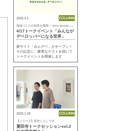
2025.4.1
地
域づくりの知見を開発！ Area development lab.
4/17トークイベント「みんなが
デベロッパーになる世界」
新サイト「みんデベ」がオープン！
その記念に、豪華なゲストを招いて
トークイベントを開催します
2025.1.28
【シリーズ】郊外くらしラボ
簗田寺トークセッションvol.2