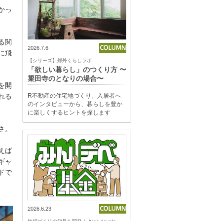
かっ
る関
2026.7.6
に飛
【シリーズ】郊外くらしラボ
「欲しい暮らし」のつくり方 〜
簗田寺のとなりの場合〜
を開
れる
R不動産の住宅地づくり。入居者へ
のインタビューから、暮らしを豊か
に楽しくするヒントを探します
さ。
えば
ギャ
ドで
2026.6.23
地
域づくりの知見を開発！ Area development lab.