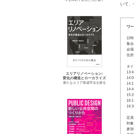
いて、
ワー
日時
集合
会場
住所
タイ
13
エリアリノベーション:
14
変化の構造とローカライズ
新たなエリア形成手法を探る
14
14:
15
16
16
定員
対象
参加