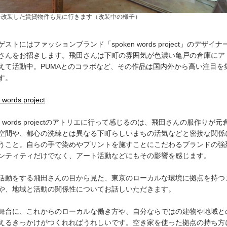
を改装した賃貸物件も見に行きます（改装中の様子）
ストにはファッションブランド「spoken words project」のデザイナ
さんをお招きします。飛田さんは下町の雰囲気が色濃い亀戸の倉庫にア
えて活動中。PUMAとのコラボなど、その作品は国内外から高い注目を
す。
 words project
en words projectのアトリエに行って感じるのは、飛田さんの服作りが元
空間や、都心の洗練とは異なる下町らしいまちの活気などと密接な関係
うこと。自らの手で染めやプリントを施すことにこだわるブランドの強
ンティティだけでなく、アート活動などにもその影響を感じます。
活動をする飛田さんの目から見た、東京のローカルな環境に拠点を持つ
や、地域と活動の関係性についてお話しいただきます。
舞台に、これからのローカルな働き方や、自分ならではの建物や地域と
えるきっかけがつくれればうれしいです。空き家を使った拠点の持ち方