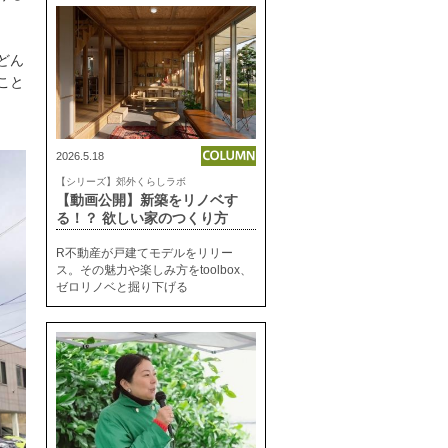
どん
こと
2026.5.18
【シリーズ】郊外くらしラボ
【動画公開】新築をリノベす
る！？ 欲しい家のつくり方
R不動産が戸建てモデルをリリー
ス。その魅力や楽しみ方をtoolbox、
ゼロリノベと掘り下げる