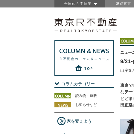
全国のＲ不動産
密買東京
ニュー
9/
山岸奏
コラムカテゴリー
東京で
なテー
読み物・連載
とどまら
お知らせなど
田正浩
家を変えよう