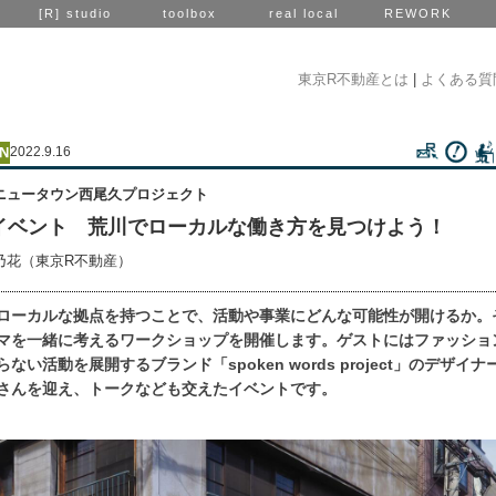
[R] studio
toolbox
real local
REWORK
東京R不動産とは
|
よくある質
2022.9.16
ニュータウン西尾久プロジェクト
21イベント 荒川でローカルな働き方を見つけよう！
乃花（東京R不動産）
ローカルな拠点を持つことで、活動や事業にどんな可能性が開けるか。
マを一緒に考えるワークショップを開催します。ゲストにはファッショ
ない活動を展開するブランド「spoken words project」のデザイナ
さんを迎え、トークなども交えたイベントです。