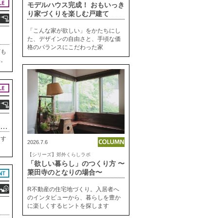
モデルハウス完成！ おもいっき
り家づくりを楽しむ戸建て
「こんな家が欲しい」をかたちにし
た、デザインの自由さと、手頃な価
格のバランスにこだわった家
ども
い。
が来
ト
中
央線・井の頭線「吉祥寺」駅 バス6分 「下連雀六丁目」バス停 徒歩4分
にす
2026.7.6
け
【シリーズ】郊外くらしラボ
だと
「欲しい暮らし」のつくり方 〜
なが
簗田寺のとなりの場合〜
R不動産の住宅地づくり。入居者へ
のインタビューから、暮らしを豊か
に楽しくするヒントを探します