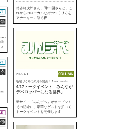
たラ
い
徳谷柿次郎さん、田中 開さんと、こ
れからのローカルな街のつくり方を
アナーキーに語る夜
と錯
ちょ
も
。
2025.4.1
地
域づくりの知見を開発！ Area development lab.
4/17トークイベント「みんなが
デベロッパーになる世界」
日本
ー
新サイト「みんデベ」がオープン！
の時
その記念に、豪華なゲストを招いて
文
トークイベントを開催します