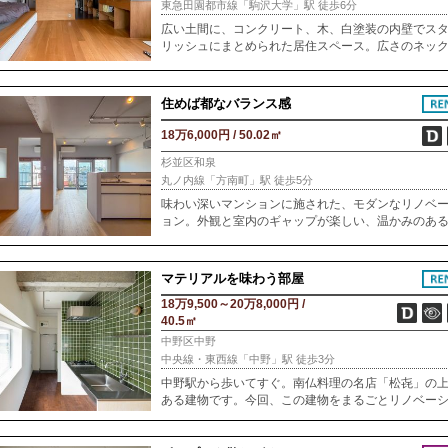
東急田園都市線「駒沢大学」駅 徒歩6分
広い土間に、コンクリート、木、白塗装の内壁でス
リッシュにまとめられた居住スペース。広さのネッ
感じさせないような、スペースを十分に活かした部
つくりが、生活に心地よいテンポを生み出してくれ
住めば都なバランス感
18万6,000円 / 50.02㎡
杉並区和泉
丸ノ内線「方南町」駅 徒歩5分
味わい深いマンションに施された、モダンなリノベ
ョン。外観と室内のギャップが楽しい、温かみのあ
間に仕上がっていました。1階の敷地内には緑豊かな
栽、部屋の窓越しには空が広がる気持ち良い住環境
マテリアルを味わう部屋
18万9,500～20万8,000円 /
40.5㎡
中野区中野
中央線・東西線「中野」駅 徒歩3分
中野駅から歩いてすぐ。南仏料理の名店「松㐂」の
ある建物です。今回、この建物をまるごとリノベー
ン。手掛けたのは松㐂のオーナー・藤澤さんです。
だけでなく空間づくりにもこだわりを持つ、藤澤さ