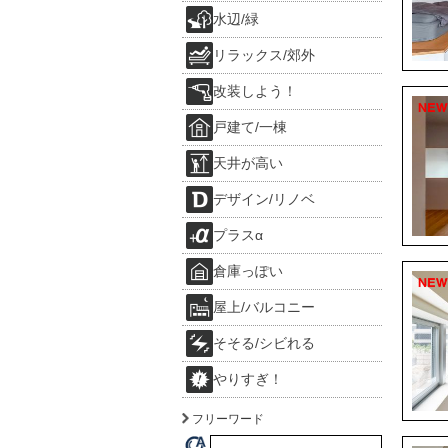
水辺/緑
リラックス/郊外
改装しよう！
戸建て/一棟
天井が高い
デザイン/リノベ
プラスα
倉庫っぽい
屋上/バルコニー
そそる/シビれる
やりすぎ！
フリーワード