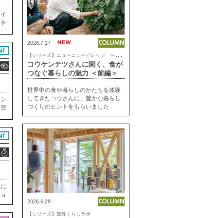
タイ
クを
屋の
るは
2026.7.27
【
シリーズ】ニューニュービレッジ 〜これからの気持ちいい暮らし
コウケンテツさんに聞く、食が
つなぐ暮らしの魅力 ＜前編＞
世界中の食や暮らしのかたちを体験
してきたコウさんに、豊かな暮らし
ーシ
づくりのヒントをもらいました
る空
植
。共
上に
ショ
2026.6.29
料理
んら
【シリーズ】郊外くらしラボ