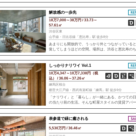
天井がもたらす圧倒的な抜け感。壁や天井に使われ
フな合板の表情が、飾らない心地よさを醸し出して
解放感の一歩先
18万7,000～38万円 / 33.73～
57.61㎡
渋谷区東
山手線・日比谷線「恵比寿」駅 徒歩8分
あまりにも開放的で、うっかり外とつながっている
覚してしまうほどの空間。場所は、渋谷と恵比寿の
うど真ん中あたり。建築家の長谷川豪による設計の
と、今年7月に竣工したばかりの新築マンションです
一
しっかりナリワイ Vol.1
10万4,347～10万7,338円（税
込） / 36.06～37.26㎡
練馬区桜台
都営大江戸線・西武有楽町線「練馬」駅 徒歩9分
「ナリワイ」と「暮らし」が一緒にある、かつての
の当たり前の生活。そんな町屋スタイルの賃貸アパ
ト。顔を合わせて話をする機会が減ってきているこ
代に、新しく住む人と元から住んでいる人、地域の
化、
表参道で緑に癒される
5,530万円 / 36.46㎡