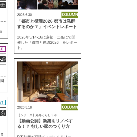
2026.6.30
「都市と循環2026 都市は発酵
感
するのか？」イベントレポート
ョ
グ
2026年5/14-16に京都・二条にて開
。
催した「都市と循環2026」をレポー
ト。
公園
の
、室
とい
2026.5.18
【シリーズ】郊外くらしラボ
【動画公開】新築をリノベす
る！？ 欲しい家のつくり方
分ま
R不動産が戸建てモデルをリリー