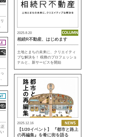
にリ
地
引き
2025.8.20
な雰
相続R不動産、はじめます
土地とまちの未来に、クリエイティ
ブな解決を！ 税務のプロフェッショ
ナルと、新サービスを開始
たっ
に、
。そ
界観
2025.12.16
は正
【1/20イベント】 『都市と路上
高い
の再編集』を肴に街を語る