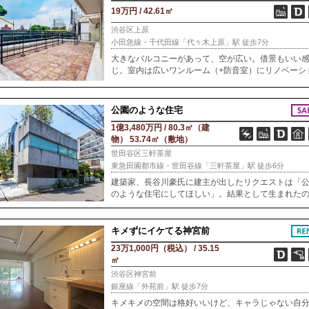
19万円 / 42.61㎡
渋谷区上原
小田急線・千代田線「代々木上原」駅 徒歩7分
大きなバルコニーがあって、空が広い。借景もいい
じ。室内は広いワンルーム（+防音室）にリノベーシ
ン済み。壁は漆喰仕上げ。床は珍しい竹フローリン
で、夏はひんやり気持ちいい。しかも、場所は上原
「こん
公園のような住宅
1億3,480万円 / 80.3㎡（建
物） 53.74㎡（敷地）
世田谷区三軒茶屋
東急田園都市線・世田谷線「三軒茶屋」駅 徒歩6分
建築家、長谷川豪氏に建主が出したリクエストは「
のような住宅にしてほしい」。結果として生まれた
は、周囲の家々にもあるバルコニーをぐんと拡張し
内との主従を逆転させたRC造の戸建て。部屋の集合
キメずにイケてる神宮前
23万1,000円（税込） / 35.15
㎡
渋谷区神宮前
銀座線「外苑前」駅 徒歩7分
キメキメの空間は格好いいけど、キャラじゃない自