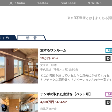
[R] studio
toolbox
real local
REWORK
東京R不動産とは
|
よくある質
旅するワンルーム
19万円 / 45㎡
文京区千駄木
千代田線「千駄木」駅 徒歩1分
どこか異国を旅しているような気分にさせてくれる
キゾチックな雰囲気へリノベーションされた一室で
素材の表情を大切にした建築で知られるアトリエ系
事務所が設計。土気を感じる左官の壁や、そこに埋
テンポの取れた生活を【ペット可】
4,580万円 / 37.42㎡
目黒区東が丘