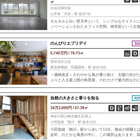
㎡
渋谷区神宮前
山手線「渋谷」駅 徒歩7分
モルタルと白い壁天井という、シンプルなテイスト
ノベーションされたオフィス空間。神宮前という立
と、開放感のある眺めが、素朴な室内の魅力を一層
立ててくれています。特徴はなんと言ってもレトロ
囲
のんびりエブリデイ
5,740万円 / 78.73㎡
世田谷区玉堤
東急東横線「田園調布」駅 徒歩19分
＜価格改定＞さわやかな風が通り抜け、太陽の光が
ぷりと入る最上階の角部屋。それだけで魅力的なの
コの字型の広いルーフバルコニーまでついてきます
んな素材にひと目惚れしたオーナー。こだわりの世
自然の大きさと香りを知る
16万3,000円 / 57.39㎡
神奈川県川崎市麻生区岡上
小田急線「鶴川」駅 徒歩12分
小田急線「鶴川」駅から歩いて12分。都会の喧騒と
反対、のどかな風景の中に、この場所はあります。