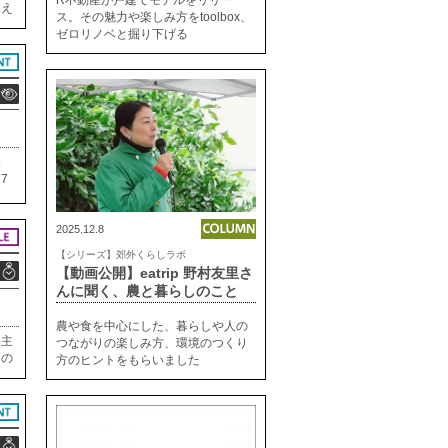
覚え
ス。その魅力や楽しみ方をtoolbox、
な
ゼロリノベと掘り下げる
少し
見
7
この
を見
2025.12.8
【シリーズ】郊外くらしラボ
【動画公開】eatrip 野村友里さ
んに聞く、農と暮らしのこと
農や食を中心にした、暮らしや人の
売主
つながりの楽しみ方、環境のつくり
ーの
方のヒントをもらいました
ショ