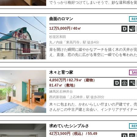
でうっかり格好つけてしまいそうで、妙な違和感を
たことはありませんか？長い時間を過ごすオフィス
ら、できれば家みたいに気楽に過ごしたい。そして
だ
曲面のロマン
12万5,000円 / 40㎡
杉並区和田
丸ノ内線「東高円寺」駅 徒歩4分
扉を開けた瞬間に緩やかなアーチを描く木の天井が
え、直後、窓の先に広がる青空に一瞬で心を奪われた
月末の今日。最上階という特別なロケーションと、
遊び心をくすぐる空間の相性は言わずもがな。天井
上
木々と育つ家
4,850万円 / 82.79㎡（建物）
81.47㎡（敷地）
練馬区石神井台
西武新宿線「上石神井」駅 徒歩20分
木々に包まれた、かわいらしい佇まいの戸建です。
さんがこの中古戸建と出会い、インテリアデザイナ
SEKI DESIGN STUDIOの関洋さんとともにリノベー
ンを行ったのは23年前。リビングを
求めていたシンプルさ
42万3,500円（税込） / 55.49