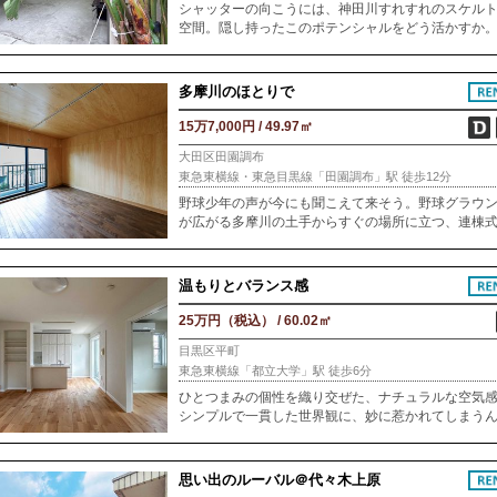
シャッターの向こうには、神田川すれすれのスケル
空間。隠し持ったこのポテンシャルをどう活かすか
えるだけでワクワクが止まりません。場所は浅草橋
馬喰町駅からすぐのところ。歴史ある問屋街の面影
多摩川のほとりで
15万7,000円 / 49.97㎡
大田区田園調布
東急東横線・東急目黒線「田園調布」駅 徒歩12分
野球少年の声が今にも聞こえて来そう。野球グラウ
が広がる多摩川の土手からすぐの場所に立つ、連棟
テラスハウス。オーナーがより快適に住むため、室
リノベーション。工事の完成を待つなか急遽転勤と
温もりとバランス感
25万円（税込） / 60.02㎡
目黒区平町
東急東横線「都立大学」駅 徒歩6分
ひとつまみの個性を織り交ぜた、ナチュラルな空気
シンプルで一貫した世界観に、妙に惹かれてしまう
す。都心に出やすい割に、のんびりとした空気が流
都立大。建物があるのは、駅から緑道の木陰を抜け
思い出のルーバル＠代々木上原