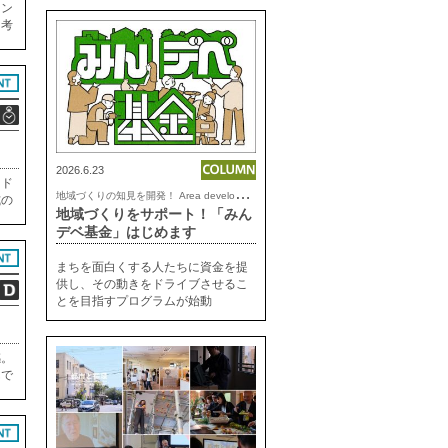
トン
。考
駅と
を残
2026.6.23
ンド
地
域づくりの知見を開発！ Area development lab.
式の
地域づくりをサポート！「みん
内を
デベ基金」はじめます
なり
まちを面白くする人たちに資金を提
供し、その動きをドライブさせるこ
とを目指すプログラムが始動
感。
んで
れる
て徒