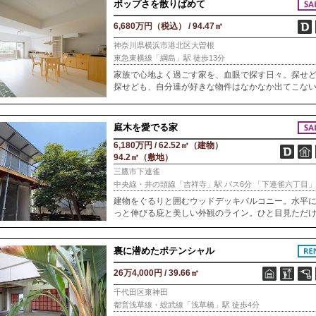
ポップさを散りばめて
6,680万円（税込） / 94.47㎡
神奈川県横浜市港北区大曽根
東急東横線「綱島」駅 徒歩13分
家族で心地よく過ごす家を、血眼で探す日々。探せ
探せども、自分達が好きな物件はなかなか出てこな
そんな長く険しい物件探しの旅に、終止符を打つ時
たかもしれません。「1点ものの住まい」をコンセプ
庭木を愛でる家
6,180万円 / 62.52㎡（建物）
94.2㎡（敷地）
三鷹市下連雀
建物をぐるりと囲むウッドデッキバルコニー。水平
っと伸びる庇と美しい外観のライン。ひと目見ただ
で、建築家が細部まで考え抜いて設計した建物なの
伝わってくる佇まいです。建物はコンパクトであり
ら
裏に潜めたポテンシャル
26万4,000円 / 39.66㎡
千代田区東神田
都営浅草線・総武線「浅草橋」駅 徒歩4分