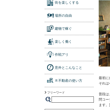
街を楽しくする
場所の自由
建物で稼ぐ
楽しく働く
作戦アリ
意外とこんなこと
最初に
Ｒ不動産の使い方
それは
フリーワード
普段は
問コー
ます。