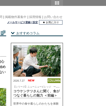
問
|
掲載物件募集中
|
採用情報
|
お問い合わせ
メールサービス登録 / 設定
★ お気に入り
おすすめコラム
初心
始め
ない
2026.7.27
【
シリーズ】ニューニュービレッジ 〜これからの気持ちいい暮らし
コウケンテツさんに聞く、食が
つなぐ暮らしの魅力 ＜前編＞
世界中の食や暮らしのかたちを体験