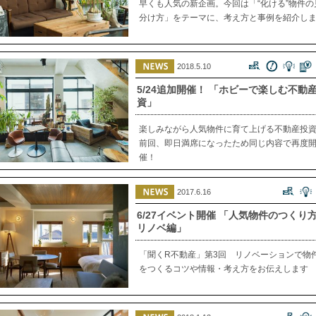
早くも人気の新企画。今回は「“化ける”物件の
分け方」をテーマに、考え方と事例を紹介し
2018.5.10
5/24追加開催！ 「ホビーで楽しむ不動
資」
楽しみながら人気物件に育て上げる不動産投
前回、即日満席になったため同じ内容で再度
催！
2017.6.16
6/27イベント開催 「人気物件のつくり
リノベ編」
「聞くR不動産」第3回 リノベーションで物
をつくるコツや情報・考え方をお伝えします