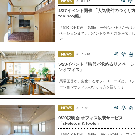
2018.1.12
1/27イベント開催 「人気物件のつくり
toolbox編」
「聞くR不動産」第9回 手軽な小ネタからリ
ベーションまで、ポイントや考え方をお伝え
す
2017.5.10
5/23イベント「時代が求めるリノベーシ
ンオフィス」
馬場正尊が、変化するオフィスニーズと、リ
ーションオフィスのつくり方を語ります
2017.9.8
9/29説明会 オフィス改装サービス
「skeleton & tools」
「聞くR不動産」第6回 居心地の良いオフィ