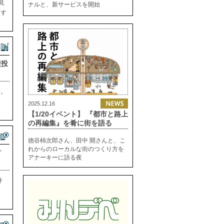
見
ナルと、新サービスを開始
ます
産投
資。
開
2025.12.16
【1/20イベント】 『都市と路上
の再編集』を肴に街を語る
徳谷柿次郎さん、田中 開さんと、こ
れからのローカルな街のつくり方を
方
アナーキーに語る夜
件