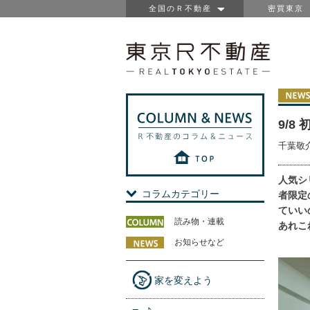
全国のＲ不動産
密買東京
9/
千葉敬
人気シ
コラムカテゴリー
者限定
ていい
読み物・連載
あれこ
お知らせなど
家を変えよう