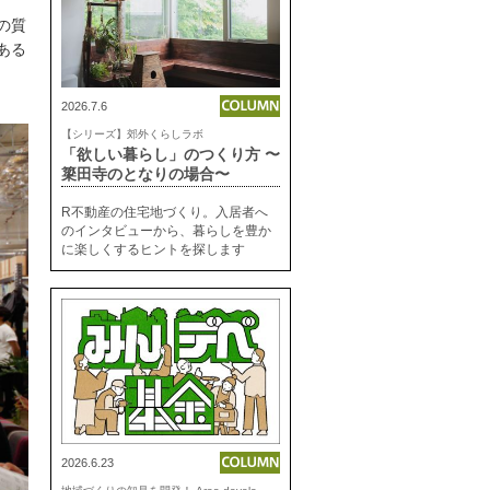
の質
ある
2026.7.6
【シリーズ】郊外くらしラボ
「欲しい暮らし」のつくり方 〜
簗田寺のとなりの場合〜
R不動産の住宅地づくり。入居者へ
のインタビューから、暮らしを豊か
に楽しくするヒントを探します
2026.6.23
地
域づくりの知見を開発！ Area development lab.