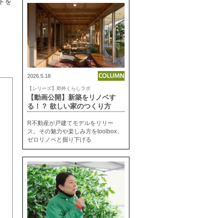
トを
2026.5.18
【シリーズ】郊外くらしラボ
【動画公開】新築をリノベす
る！？ 欲しい家のつくり方
R不動産が戸建てモデルをリリー
ス。その魅力や楽しみ方をtoolbox、
ゼロリノベと掘り下げる