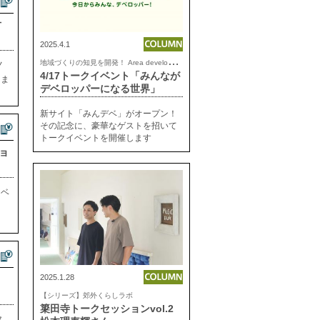
方
2025.4.1
地
域づくりの知見を開発！ Area development lab.
ノ
4/17トークイベント「みんなが
しま
デベロッパーになる世界」
新サイト「みんデベ」がオープン！
その記念に、豪華なゲストを招いて
トークイベントを開催します
ョ
ノベ
2025.1.28
【シリーズ】郊外くらしラボ
簗田寺トークセッションvol.2
ス