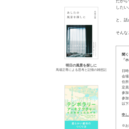
だから
したい
と、話
そんな
聞く
「ホ
明日の風景を探しに
馬場正尊による思考と記憶の雑想記
日時
会場：
住所
定員
参加
参加
以下
申し
※お