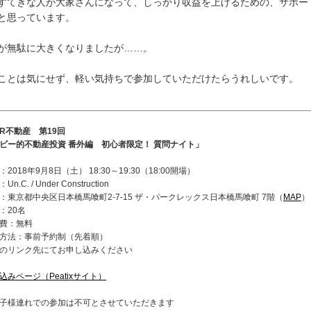
すてきな人が大家さんになって、しっかり収益を上げるための、サポー
と思っています。
が無駄に大きくなりましたが……。
ことは気にせず、軽い気持ちで参加していただけたらうれしいです。
R不動産 第19回
ビー的不動産投資 番外編 初心者限定！ 質問ナイト」
：2018年9月8日（土） 18:30～19:30（18:00開場）
Un.C. / Under Construction
：東京都中央区日本橋馬喰町2-7-15 ザ・パークレックス日本橋馬喰町 7階（
MAP
）
：20名
費：無料
方法：事前予約制（先着順）
のリンク先にてお申し込みください
込みページ（Peatixサイト）
子様連れでの参加は不可とさせていただきます