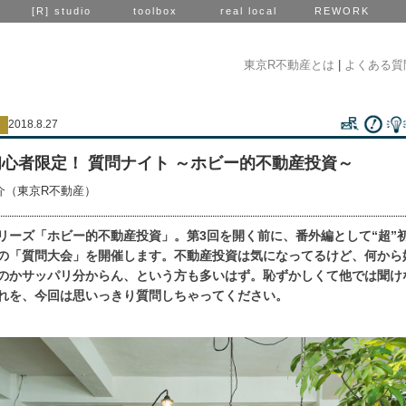
[R] studio
toolbox
real local
REWORK
東京R不動産とは
|
よくある質
2018.8.27
8 初心者限定！ 質問ナイト ～ホビー的不動産投資～
介（東京R不動産）
リーズ「ホビー的不動産投資」。第3回を開く前に、番外編として“超”
の「質問大会」を開催します。不動産投資は気になってるけど、何から
のかサッパリ分からん、という方も多いはず。恥ずかしくて他では聞け
れを、今回は思いっきり質問しちゃってください。