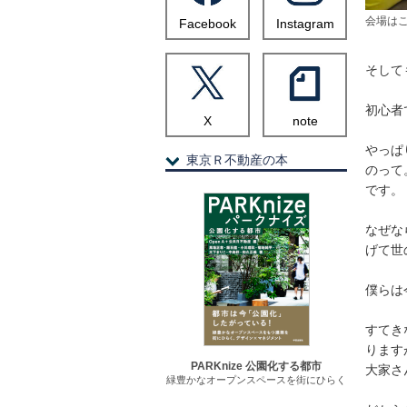
会場は
Facebook
Instagram
そして
初心者
X
note
やっぱ
東京Ｒ不動産の本
のって
です。
なぜな
げて世
僕らは
すてき
ります
PARKnize 公園化する都市
大家さ
緑豊かなオープンスペースを街にひらく