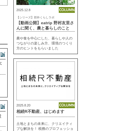
2025.12.8
【シリーズ】郊外くらしラボ
【動画公開】eatrip 野村友里さ
んに聞く、農と暮らしのこと
農や食を中心にした、暮らしや人の
つながりの楽しみ方、環境のつくり
方のヒントをもらいました
不
2025.8.20
相続R不動産、はじめます
産
土地とまちの未来に、クリエイティ
ブな解決を！ 税務のプロフェッショ