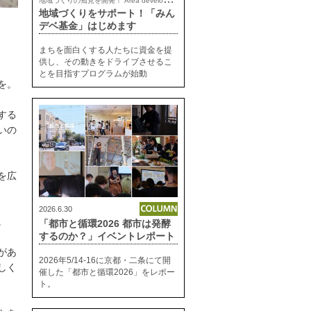
地域づくりをサポート！「みん
デベ基金」はじめます
まちを面白くする人たちに資金を提
供し、その動きをドライブさせるこ
とを目指すプログラムが始動
を。
する
いの
を広
2026.6.30
。
「都市と循環2026 都市は発酵
するのか？」イベントレポート
があ
2026年5/14-16に京都・二条にて開
しく
催した「都市と循環2026」をレポー
ト。