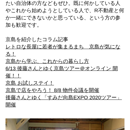
たい自治体の方などもぜひ。既に何かしている人
やこれから始めようとしている人で、R不動産と何
か一緒にできないかと思っている、という方の参
加も歓迎です。
京島を紹介したコラム記事
レトロな長屋に若者が集まるまち 京島が気にな
る！
京島から学ぶ、これからの暮らし方
6/13 後藤さんとゆく京島ツアー＠オンライン 開
催！！
京島 お試しステイ！
京島で店をやろう！ 8/8 物件会議を開催
後藤さんとゆく「すみだ向島EXPO 2020ツアー」
開催