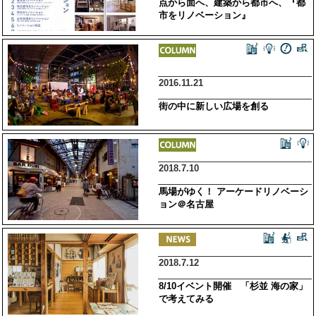
点から面へ、建築から都市へ、『都
市をリノベーション』
2016.11.21
街の中に新しい広場を創る
2018.7.10
馬場がゆく！ アーケードリノベーシ
ョン＠名古屋
2018.7.12
8/10イベント開催 「杉並 海の家」
で考えてみる