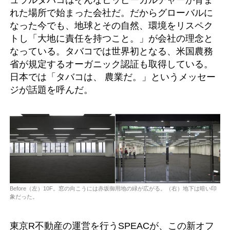
れた場所で始まった会社だ。だからグローバルに
なった今でも、地球とその自然、環境をリスペク
トし「大地に責任を持つこと。」が会社の理念と
なっている。タバコでは世界初となる、米国農務
省が規定するオーガニック認証も取得している。
日本では「タバコは、 農業だ。」というメッセー
ジが話題を呼んだ。
Before（左）10F。窓の向こうには赤坂御用地の緑が広がる。（右）地下は暗い印
象だった。
東京R不動産の運営を行うSPEACが、この新オフ