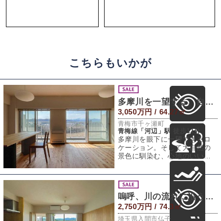
こちらもいかが
多摩川を一望する、自然素材の家
3,050万円 / 64.27㎡
青梅市千ヶ瀬町
青梅線「河辺」駅 徒歩11分
多摩川を眼下に一望できるロ
ケーション。そして大自然の
景色に馴染む、心地のいい内
装にリノベーションされた空
間。都内にも川沿
嗚呼、川の流れに沿うように
2,750万円 / 74.3㎡
埼玉県入間市仏子