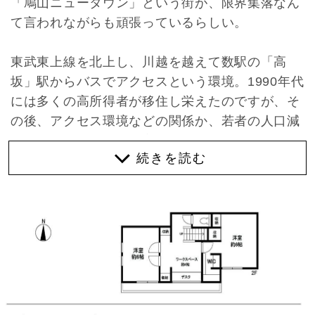
「鳩山ニュータウン」という街が、限界集落なん
て言われながらも頑張っているらしい。
東武東上線を北上し、川越を越えて数駅の「高
坂」駅からバスでアクセスという環境。1990年代
には多くの高所得者が移住し栄えたのですが、そ
の後、アクセス環境などの関係か、若者の人口減
少が進み、限界集落と言われるようになった街で
ある。
そんな中、建築家の藤村龍至さんが主宰する建築
設計事務所〈RFA〉が「鳩山町コミュニティ・マ
ルシェ」の指定管理を受けたことで街がかわり出
しています。RFAでは建物のリノベーションを行
うだけでなく、イベント企画や発信など行い、街
の活気を取り戻すような活動しているようです。