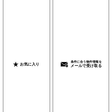
熱等級7・長期優良住宅の認定も取得し、高断
熱・高機能に仕上げています。新築と変わらぬ各
種保証もついているのが安心。
リノベーション費用はかなり掛けて、しっかりと
つくり込んだゆえ、この近辺の中古戸建よりも売
買価格がそれなりにするのは正直なところ。た
だ、こちらの物件は仲介手数料が掛からないの
で、その分のコストは抑えられます。また、家具
条件に合う物件情報を
や窓のハニカムスクリーンなどがセットアップ済
お気に入り
メールで受け取る
み。断熱性などのスペック重視かつ、無垢床や木
の造作収納や扉など内装の質感重視で検討してい
る人にハマればと思っています。
なお、アクセス環境に関しては、行政もバス便を
増やしたりして改善を図っています。朝の時間帯