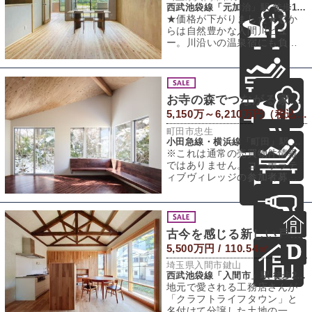
西武池袋線「元加治」駅 徒歩12分
★価格が下がりました★窓か
らは自然豊かな入間川ビュ
ー。川沿いの温泉宿にも負け
ない「川と緑と空の景色」を
楽しめる環境。そし
お寺の森でつながる家、つくろう！
5,150万～6,210万円（税込） / 81～90.1㎡（建物） 97.9～104.9㎡（敷地）
町田市忠生
小田急線・横浜線「町田」駅 バス16分 「山崎小学校前」バス停 徒歩7分
※これは通常の売買物件情報
ではありません。コーポラテ
ィブヴィレッジの参加者募集
のお知らせです。東京R不動産
が、コーポラテ
古今を感じる新しい戸建て
5,500万円 / 110.54㎡
埼玉県入間市鍵山
西武池袋線「入間市」駅 徒歩24分
地元で愛される工務店さんが
「クラフトライフタウン」と
名付けて分譲した土地の一