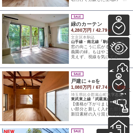
角。この場所を象徴するよう
に建てた、モデルハ
緑のカーテン
4,280万円 / 42.79㎡
文京区本駒込
山手線・南北線「駒込」駅 徒歩2分
窓の向こうに広がるのは、六
義園の緑。もはやこの緑しか
見えず、視線を気にすること
なく、四季の移ろいを部屋に
いながら感じられ
戸建に＋αを
1,080万円 / 67.74㎡（建物） 155.99㎡（敷地）
埼玉県比企郡嵐山町大字志賀
東武東上線「武蔵嵐山」駅 徒歩13分
【価格が下がりました！】古
い部分と新しく入れた部分、
新旧素材の入り混じりがおも
しろい戸建です。経年変化の
楽しみもあり、ま