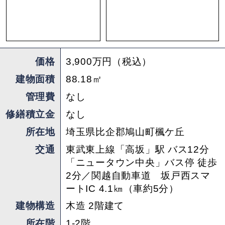
には10〜20分おきに「高坂」駅行きのバスがでて
います。またデマンドタクシーという乗り合いの
タクシー運行があり、「北坂戸」駅まで600円で
出ることができます。
価格
3,900万円（税込）
小さな街だからこそ、自分ごとで何か環境を変え
建物面積
88.18㎡
ていける感じが楽しそう。一度は限界なんて言わ
管理費
なし
れた街の、未来を盛り上げる一員になるのはどう
修繕積立金
なし
でしょうか？
所在地
埼玉県比企郡鳩山町楓ケ丘
交通
東武東上線「高坂」駅 バス12分
「ニュータウン中央」バス停 徒歩
担当 ： ふるはし
2分／関越自動車道 坂戸西スマ
ートIC 4.1㎞（車約5分）
建物構造
木造 2階建て
所在階
1-2階