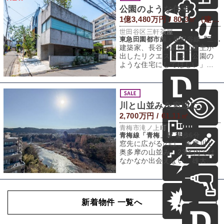
公園のような住宅
1億3,480万円 / 80.3㎡（建物） 53.74㎡（敷地）
世田谷区三軒茶屋
東急田園都市線・世田谷線「三軒茶屋」駅 徒歩6分
建築家、長谷川豪氏に建主が
出したリクエストは「公園の
ような住宅にしてほしい」。
結果として生まれたのは、周
囲の家々にもある
川と山並みを窓辺に、青梅の日常
2,700万円 / 61.11㎡
青梅市滝ノ上町
青梅線「青梅」駅 徒歩6分
窓先に広がるのは、多摩川と
奥多摩の山並み。23区内では
なかなか出会えない、雄大な
自然の景色を日常の背景にで
きる住まいです
新着物件 一覧へ