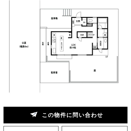
「鳩山町コミュニティ・マルシェ」では街の住民
がつくった食品や小物、野菜、ランチセットなど
が売られ、ワークスペースで仕事をする人がいた
り、子ども連れの家族が買い物に来たり。週末に
はフェスが開かれたり、クラフトビールが飲める
イベントが組まれたり。
他にも街の中では、古い喫茶店「ニュー喫茶幻」
にアーティストの店主が立ち、モーニングを振る
舞うような企画が開催され、若者が集ったりも。
そんな再生の気配が芽吹く鳩山ニュータウンの中
で、この家は、この街に若い家族を増やしたいと
この物件に問い合わせ
いう思いで、地元の工務店が力を入れてつくった
ものです。中古戸建のリノベーションですが、断