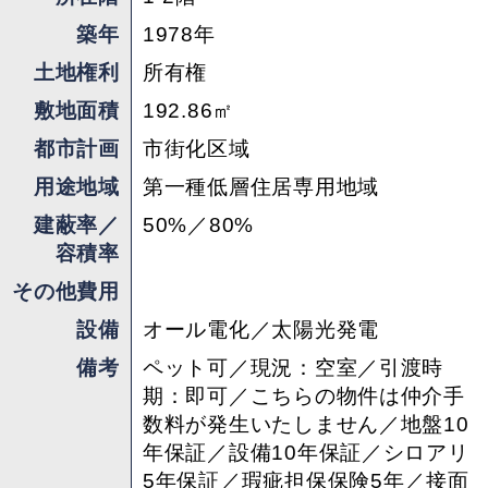
築年
1978年
土地権利
所有権
敷地面積
192.86㎡
都市計画
市街化区域
用途地域
第一種低層住居専用地域
建蔽率／
50%／80%
容積率
その他費用
設備
オール電化／太陽光発電
備考
ペット可／現況：空室／引渡時
期：即可／こちらの物件は仲介手
数料が発生いたしません／地盤10
年保証／設備10年保証／シロアリ
5年保証／瑕疵担保保険5年／接面