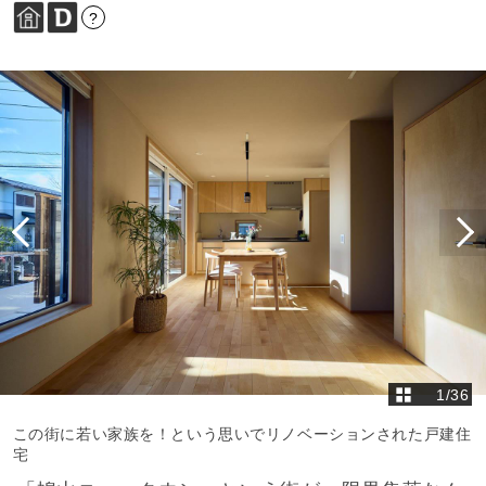
?
1
/
36
この街に若い家族を！という思いでリノベーションされた戸建住
宅