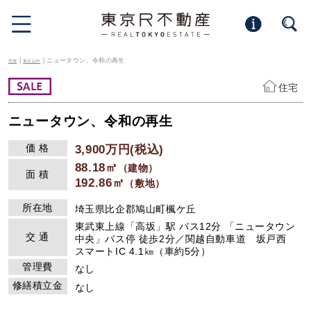
|
| ニュータウン、令和の再生
売買
東京以外
住宅
ニュータウン、令和の再生
価 格
3,900万円(税込)
88.18㎡
（建物）
面 積
192.86㎡
（敷地）
所在地
埼玉県比企郡鳩山町楓ケ丘
東武東上線「高坂」駅 バス12分 「ニュータウン
交 通
中央」バス停 徒歩2分／関越自動車道 坂戸西
スマートIC 4.1㎞（車約5分）
管理費
なし
修繕積立金
なし