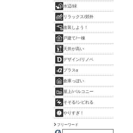
水辺/緑
リラックス/郊外
改装しよう！
戸建て/一棟
天井が高い
デザイン/リノベ
プラスα
倉庫っぽい
屋上/バルコニー
そそる/シビれる
やりすぎ！
フリーワード