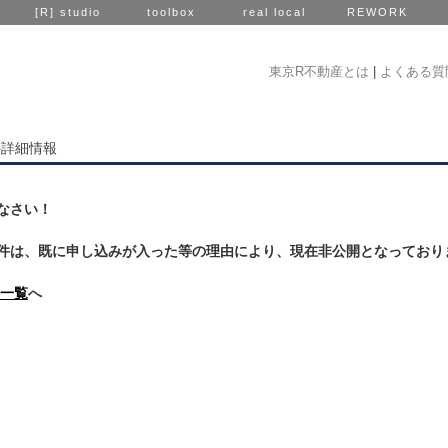
[R] studio
toolbox
real local
REWORK
東京R不動産とは
|
よくある質
件詳細情報
なさい！
件は、既に申し込みが入った等の理由により、現在非公開となっており
一覧
へ