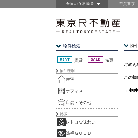
全国のＲ不動産
密買東京
物
物件検索
賃貸
売買
ごめん
物件種別
この物
住宅
→
物件
オフィス
店舗・その他
特徴
レトロな味わい
眺望ＧＯＯＤ