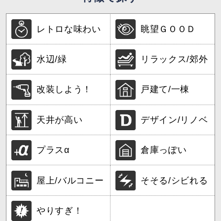
レトロな味わい
眺望ＧＯＯＤ
水辺/緑
リラックス/郊外
改装しよう！
戸建て/一棟
天井が高い
デザイン/リノベ
プラスα
倉庫っぽい
屋上/バルコニー
そそる/シビれる
やりすぎ！