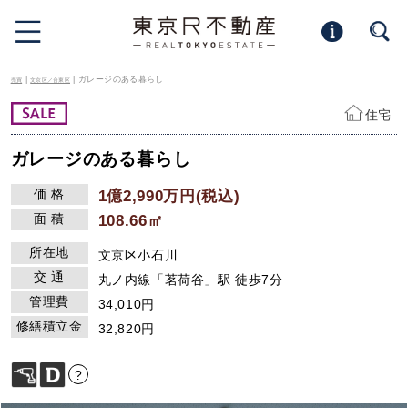
|
| ガレージのある暮らし
売買
文京区／台東区
住宅
ガレージのある暮らし
価 格
1億2,990万円(税込)
面 積
108.66㎡
所在地
文京区小石川
交 通
丸ノ内線「茗荷谷」駅 徒歩7分
管理費
34,010円
修繕積立金
32,820円
?