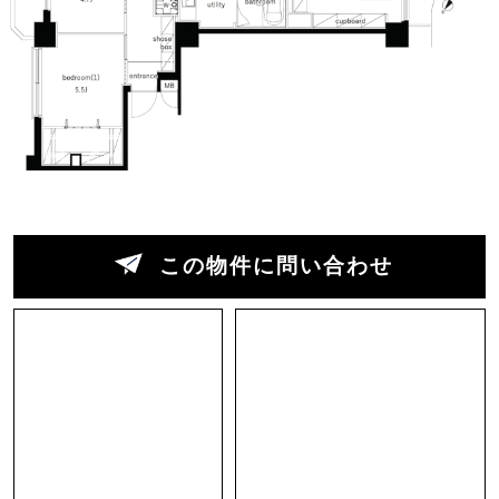
ーまで、追加の棚いらずでスマートに収まりそう
でした。
一点だけ、立地は坂の中腹。LDKは半地下のた
め、光の入りは控えめに感じました。天候によっ
ては日中でも照明をつけたほうが快適かもしれま
せん。ただ、視線の高さがずれることで外からの
視線も届きにくく、落ち着いて過ごせるのは半地
下ならではの利点です。
この物件に問い合わせ
リビング脇には半個室の書斎スペースも。リモー
トワークの多い方でもストレスなく使える、ちょ
うど良いお籠もり空間です。100㎡超のゆとりあ
る空間の中に、気の利いた＋αの工夫が散りばめ
られている点も、この物件の魅力といえそうで
す。