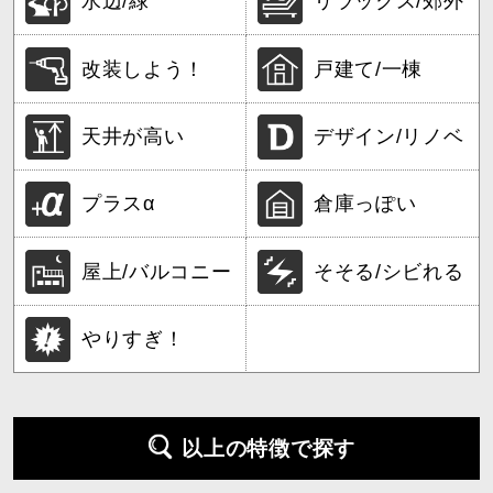
水辺/緑
リラックス/郊外
改装しよう！
戸建て/一棟
天井が高い
デザイン/リノベ
プラスα
倉庫っぽい
屋上/バルコニー
そそる/シビれる
やりすぎ！
以上の特徴で探す