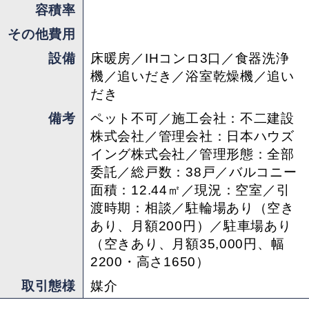
思います。
容積率
その他費用
設備
床暖房／IHコンロ3口／食器洗浄
※写真に写っている家具・雑貨は付属しません
機／追いだき／浴室乾燥機／追い
だき
備考
ペット不可／施工会社：不二建設
株式会社／管理会社：日本ハウズ
イング株式会社／管理形態：全部
委託／総戸数：38戸／バルコニー
担当 ： 松下
面積：12.44㎡／現況：空室／引
渡時期：相談／駐輪場あり（空き
あり、月額200円）／駐車場あり
（空きあり、月額35,000円、幅
2200・高さ1650）
取引態様
媒介