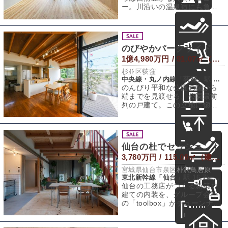
ー。川沿いの温泉宿にも負け
ない「川と緑と空の景色」を
楽しめる環境。そし
のびやかパークサイド
1億4,980万円 / 91.07㎡（建物） 126.64㎡（敷地）
杉並区荻窪
中央線・丸ノ内線「荻窪」駅 徒歩13分
のんびり平和な公園の端から
端までを見渡せる、公園最前
列の戸建て。この立地に惚れ
込んだオーナーが、設計集団
「アトリエ天工人
仙台の杜でセッション！
3,780万円 / 115.09㎡（建物） 196.55㎡（敷地）
宮城県仙台市泉区朴沢鳥居原
東北新幹線「仙台」駅 16.7㎞（車約39分）
仙台の工務店がつくる新築戸
建ての内装を、グループ会社
の「toolbox」がチューンナッ
プ！ 2社がセッションをするか
のよ