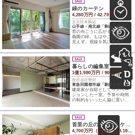
緑のカーテン
4,280万円 / 42.79㎡
文京区本駒込
山手線・南北線「駒込」駅 徒歩2分
窓の向こうに広がるのは、六
義園の緑。もはやこの緑しか
見えず、視線を気にすること
なく、四季の移ろいを部屋に
いながら感じられ
暮らしの編集室
1億1,980万円 / 90.54㎡
世田谷区野沢
東急田園都市線「駒沢大学」駅 徒歩8分
建築家が自邸としてリノベー
ションした一室。予算や時間
の制約をいったん脇に置い
て、理想を追求した部分も少
なくないように感じ
首里の丘のハーフスケルトン戸建
4,700万円（税込） / 98.19㎡（建物） 193.45㎡（敷地）