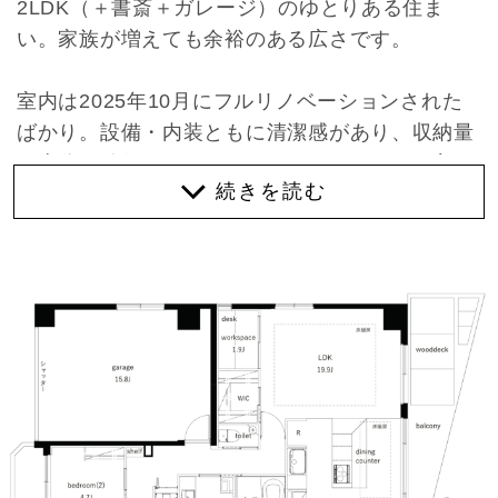
2LDK（＋書斎＋ガレージ）のゆとりある住ま
い。家族が増えても余裕のある広さです。
室内は2025年10月にフルリノベーションされた
ばかり。設備・内装ともに清潔感があり、収納量
も十分に確保されています（エアコンだけ買主側
での手配が必要です）。
なかでも特筆すべきはキッチン。備え付けのダイ
ニングテーブルはコンロと一体になり、作る人と
食べる人が自然と同じ場に集えるつくり。調理し
ながら会話ができるので、お子さまの見守りやホ
ームパーティーにも相性が良さそうです。
ダイニングをL字に囲むようにぐるりと収納が配
置されていて、大型調理器具から細かなカトラリ