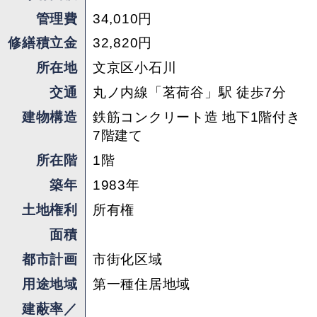
ません。
管理費
34,010円
修繕積立金
32,820円
文京区小石川は学校が多く、公園も点在する緑豊
かなエリア。最寄りの茗荷谷駅までは占春園沿い
所在地
文京区小石川
を歩くルートで、季節ごとに紅葉や桜が楽しめま
交通
丸ノ内線「茗荷谷」駅 徒歩7分
す。にぎやかさを求める方にはやや物足りないか
建物構造
鉄筋コンクリート造 地下1階付き
もしれませんが、腰を据えて長く暮らしたい方に
7階建て
はぴったりの、風情ある街並みです。
所在階
1階
マンション自体は新耐震基準でまだまだ長く住め
築年
1983年
そうですし、大規模修繕も定期的に実施済み
土地権利
所有権
（1999年と2014年）で、次回は2028年を予定し
面積
ています。管理の行き届いた、安心感のある住ま
都市計画
市街化区域
いです。
今回のリノベーションで室内配管もすべて更新さ
用途地域
第一種住居地域
れ、当面は手を入れることなく快適に暮らせると
建蔽率／