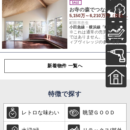
お寺の森でつながる家、つくろう！
5,150万～6,210万円（税込） / 81～90.1㎡（建物） 97.9～104.9㎡（敷地）
町田市忠生
小田急線・横浜線「町田」駅 バス16分 「山崎小学校前」バス停 徒歩7分
※これは通常の売買物件情報
ではありません。コーポラテ
ィブヴィレッジの参加者募集
のお知らせです。東京R不動産
が、コーポラテ
新着物件 一覧へ
特徴で探す
レトロな味わい
眺望ＧＯＯＤ