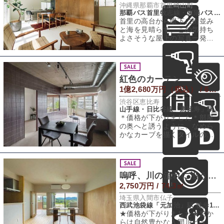
沖縄県那覇市首里崎山町
那覇バス首里牧志線・東陽バス城間線「崎山」バス停 徒歩4分
首里の高台から眼下に街並み
と海を見晴らす、この気持ち
よさそうな屋上の写真一発
で、沖縄への移住を決めても
いいんじゃないかと
紅色のカーテン
1億2,680万円（税込） / 64.27㎡
渋谷区恵比寿
山手線・日比谷線「恵比寿」駅 徒歩15分
＊価格が下がりました＊部屋
の奥へと誘うように、なめら
かなカーブを描くタイルの
壁。このシンボリックな壁
に、心地よく暮らすた
嗚呼、川の流れに沿うように
2,750万円 / 74.3㎡
埼玉県入間市仏子
西武池袋線「元加治」駅 徒歩12分
★価格が下がりました★窓か
らは自然豊かな入間川ビュ