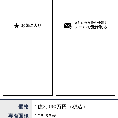
そして、この物件のもう一つの大きな特徴がガレ
ージの存在。駐車場としての利用はもちろん（道
路との間に段差がある点、注意が必要です）、物
条件に合う物件情報を
お気に入り
メールで受け取る
置きとして使ったり、子どもを遊ばせるスペース
にしたりと、使い道はいろいろ。路面に面してい
るので、ギャラリーやスモールオフィスとして街
にひらくことも可能です。
パンデミックを経て働き方が多様化したいま、副
業として小さなビジネスを始めたり、趣味のもの
づくりを外に向けて発信する人も増えているよう
に感じます。いきなり本業にするのは難しくて
も、自宅の一部を活用した“スモールスタート”な
ら負担も少ないはず。マイホーム購入を機に、小
価格
1億2,990万円（税込）
商いをはじめる一歩を踏み出すのも良いかもしれ
専有面積
108.66㎡