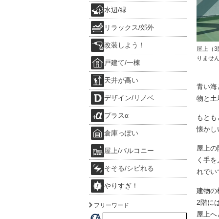
水辺/緑
リラックス/郊外
改装しよう！
屋上（
りませ
戸建て/一棟
天井が高い
青い海
デザイン/リノベ
物と土
プラスα
もとも
懐かし
倉庫っぽい
屋上の
屋上/バルコニー
く手を
そそる/シビれる
れでい
やりすぎ！
建物の
2階に
フリーワード
屋上へ