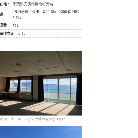
在地：
千葉県安房郡鋸南町元名
JR内房線「保田」駅 1.3㎞／鋸南保田IC
通：
2.2㎞
理費
なし
繕積立金：
なし
階のセミナールームからの眺めもかなり良い