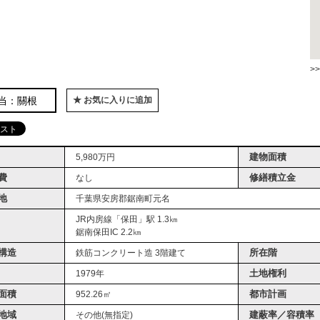
>
当：關根
★ お気に入りに追加
建物面積
5,980万円
費
修繕積立金
なし
地
千葉県安房郡鋸南町元名
JR内房線「保田」駅 1.3㎞
鋸南保田IC 2.2㎞
構造
所在階
鉄筋コンクリート造 3階建て
土地権利
1979年
面積
都市計画
952.26㎡
地域
建蔽率／容積率
その他(無指定)