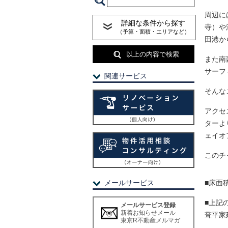
周辺に
詳細な条件から探す
寺）や
（予算・面積・エリアなど）
田港か
以上の内容で検索
また南
サーフ
関連サービス
そんな
アクセ
ターよ
ェイオ
このチ
メールサービス
■床面積
■上記
メールサービス登録
新着お知らせメール
葺平家建
東京R不動産メルマガ