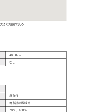
>大きな地図で見る
483.87㎡
なし
所有権
都市計画区域外
70％／400％