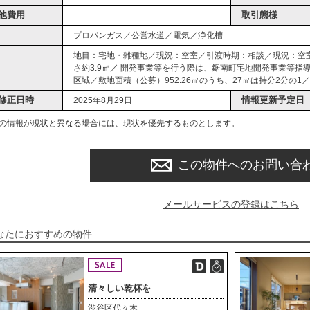
他費用
取引態様
プロパンガス／公営水道／電気／浄化槽
地目：宅地・雑種地／現況：空室／引渡時期：相談／現況：空室
さ約3.9㎡／ 開発事業等を行う際は、鋸南町宅地開発事業等指
区域／敷地面積（公募）952.26㎡のうち、27㎡は持分2分の1
修正日時
情報更新予定日
2025年8月29日
の情報が現状と異なる場合には、現状を優先するものとします。
この物件へのお問い合
メールサービスの登録はこちら
なたにおすすめの物件
清々しい乾杯を
渋谷区代々木