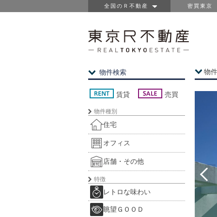
全国のＲ不動産
密買東京
物
物件検索
賃貸
売買
物件種別
住宅
オフィス
店舗・その他
特徴
レトロな味わい
眺望ＧＯＯＤ