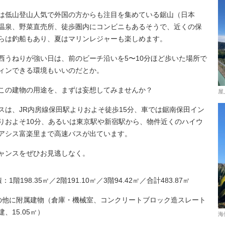
は低山登山人気で外国の方からも注目を集めている鋸山（日本
温泉、野菜直売所、徒歩圏内にコンビニもあるそうで、近くの保
らは釣船もあり、夏はマリンレジャーも楽しめます。
西うねりが強い日は、前のビーチ沿いを5〜10分ほど歩いた場所で
ィンできる環境もいいのだとか。
この建物の用途を、まずは妄想してみませんか？
屋
スは、JR内房線保田駅よりおよそ徒歩15分、車では鋸南保田イン
りおよそ10分、あるいは東京駅や新宿駅から、物件近くのハイウ
アシス富楽里まで高速バスが出ています。
ャンスをぜひお見逃しなく。
：1階198.35㎡／2階191.10㎡／3階94.42㎡／合計483.87㎡
の他に附属建物（倉庫・機械室、コンクリートブロック造スレート
、15.05㎡）
海