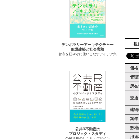
担
テンポラリーアーキテクチャー
仮設建築と社会実験
都市を軽やかに使いこなすアイデア集
価格
管理
所在
交通
建物
築年
敷地
公共R不動産の
プロジェクトスタディ
用途
公民連携のしくみとデザイン