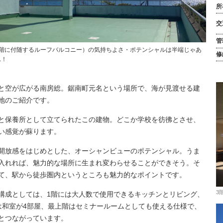
所
交
管
3階に付随するルーフバルコニー）の気持ちよさ・ポテンシャルは半端じゃあ
修
ん！
と空が広がる南房総。鋸南町元名という場所で、海が見渡せる建
地のご紹介です。
と保養所として立てられたこの建物。どこか学校を彷彿とさせ、
い感覚が蘇ります。
開放感をはじめとした、オーシャンビューのポテンシャル。うま
入れれば、魅力的な場所に生まれ変わらせることができそう。そ
て、駅から徒歩圏内というところも魅力的なポイントです。
3
構成としては、1階には大人数で使用できるキッチンとリビング、
は和室が4部屋、最上階はセミナールームとしても使える仕様で、
とつながっています。