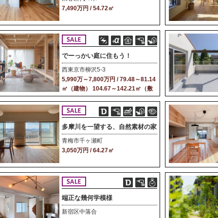
7,490万円 / 54.72㎡
でーっかい庭に住もう！
西東京市柳沢5-3
5,990万～7,800万円 / 79.48～81.14
㎡（建物） 104.67～142.21㎡（敷
地）
多摩川を一望する、自然素材の家
青梅市千ヶ瀬町
3,050万円 / 64.27㎡
端正な幾何学模様
新宿区中落合