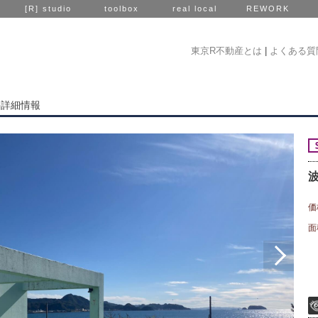
[R] studio
toolbox
real local
REWORK
東京R不動産とは
|
よくある質
件詳細情報
価
面