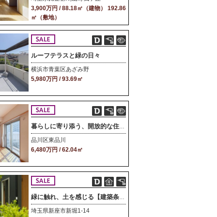
3,900万円 / 88.18㎡（建物） 192.86
㎡（敷地）
ルーフテラスと緑の日々
横浜市青葉区あざみ野
5,980万円 / 93.69㎡
暮らしに寄り添う、開放的な住まい
品川区東品川
6,480万円 / 62.04㎡
緑に触れ、土を感じる【建築条件付き土地】
埼玉県新座市新堀1-14