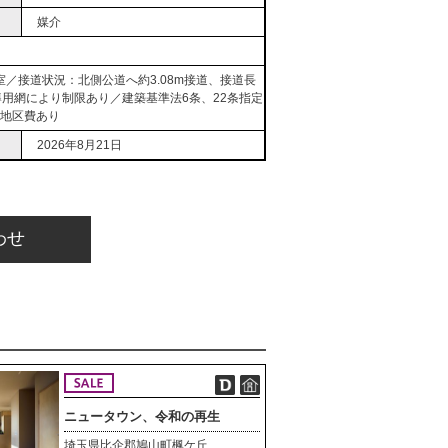
媒介
／接道状況：北側公道へ約3.08m接道、接道長
導用網により制限あり／建築基準法6条、22条指定
／地区費あり
2026年8月21日
わせ
ニュータウン、令和の再生
埼玉県比企郡鳩山町楓ケ丘