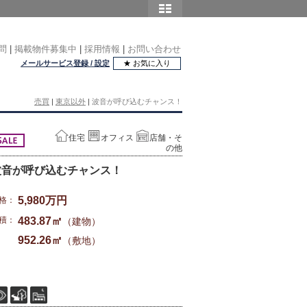
問
|
掲載物件募集中
|
採用情報
|
お問い合わせ
メールサービス登録 / 設定
★ お気に入り
売買
|
東京以外
|
波音が呼び込むチャンス！
住宅
オフィス
店舗・そ
の他
波音が呼び込むチャンス！
5,980万円
格：
積：
483.87㎡
（建物）
952.26㎡
（敷地）