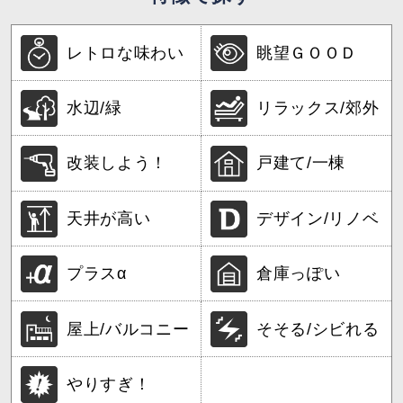
レトロな味わい
眺望ＧＯＯＤ
水辺/緑
リラックス/郊外
改装しよう！
戸建て/一棟
天井が高い
デザイン/リノベ
プラスα
倉庫っぽい
屋上/バルコニー
そそる/シビれる
やりすぎ！