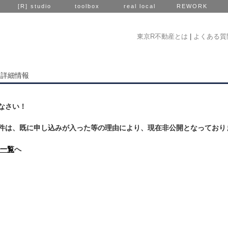
[R] studio
toolbox
real local
REWORK
東京R不動産とは
|
よくある質
件詳細情報
なさい！
件は、既に申し込みが入った等の理由により、現在非公開となっており
一覧
へ