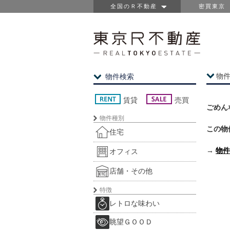
全国のＲ不動産
密買東京
物
物件検索
賃貸
売買
ごめん
物件種別
この物
住宅
→
物件
オフィス
店舗・その他
特徴
レトロな味わい
眺望ＧＯＯＤ