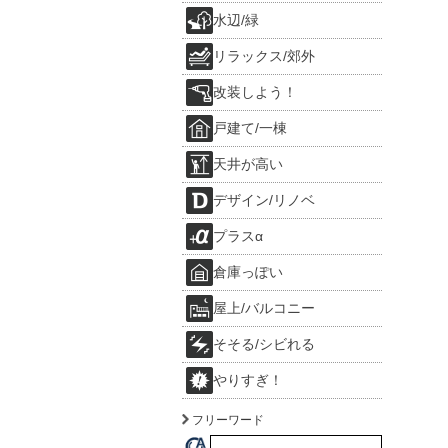
水辺/緑
リラックス/郊外
改装しよう！
戸建て/一棟
天井が高い
デザイン/リノベ
プラスα
倉庫っぽい
屋上/バルコニー
そそる/シビれる
やりすぎ！
フリーワード