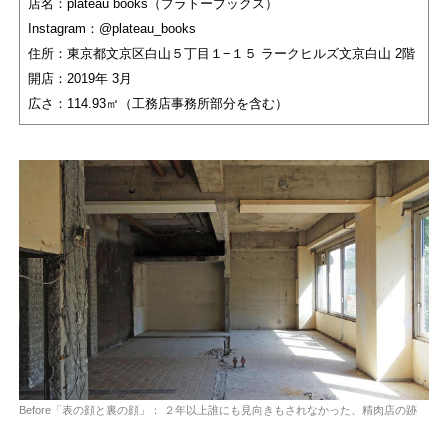
店名：plateau books（プラトーブックス）
Instagram：@plateau_books
住所：東京都文京区白山５丁目１−１５ ラークヒルズ文京白山 2階
開店：2019年 3月
広さ：114.93㎡（工務店事務所部分を含む）
Before「表の顔と裏の顔」： ２年以上誰にも見向きもされなかった、精肉店の跡