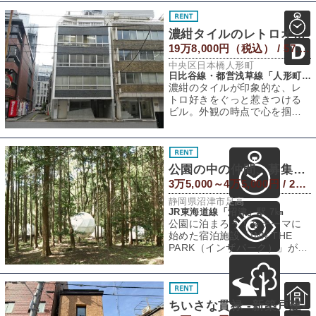
濃紺タイルのレトロオフィス
19万8,000円（税込） / 57.85㎡
中央区日本橋人形町
日比谷線・都営浅草線「人形町」駅 徒歩4分
濃紺のタイルが印象的な、レ
トロ好きをぐっと惹きつける
ビル。外観の時点で心を掴ま
れるこの建物から、今回は2階
のオフィス区画
公園の中の仲間、募集します
3万5,000～4万5,000円 / 20～28㎡
静岡県沼津市足高
JR東海道線「沼津」駅 7㎞
公園に泊まろう！をテーマに
始めた宿泊施設「INN THE
PARK（インザパーク）」がオ
ープンからもうすぐ10年にな
りま
ちいさな貫禄 -新築戸建-