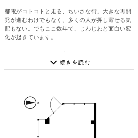
都電がコトコトと走る、ちいさな街。大きな再開
発が進むわけでもなく、多くの人が押し寄せる気
配もない。でもここ数年で、じわじわと面白い変
化が起きています。
僕らはこの街で地元の方々と協力しながら、6年
ほど前からエリアリノベーション的な取り組みを
続けてきました。気づけば新しい顔ぶれが少しず
つ増え、街の空気もほんのり変わってきたところ
です。
そんな流れのなか、今回募集するのは元美容室の
物件。今となってはなかなかお目にかかれない、
こってこての昭和仕様。くるくる回るサインポー
ルが似合いそうな佇まいです。