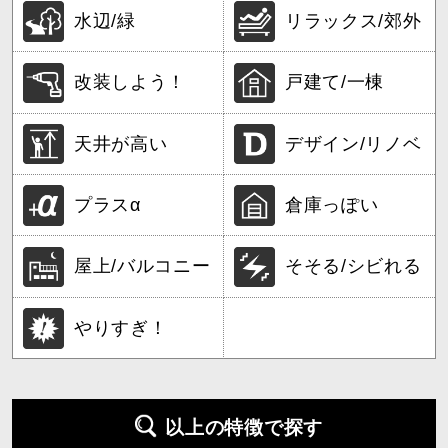
水辺/緑
リラックス/郊外
改装しよう！
戸建て/一棟
天井が高い
デザイン/リノベ
プラスα
倉庫っぽい
屋上/バルコニー
そそる/シビれる
やりすぎ！
以上の特徴で探す