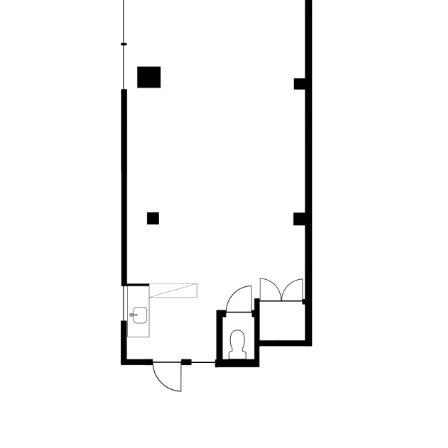
たとえばこの雰囲気を活かして、レトロなカフェ
を始めてみる。あるいは外観とのギャップを狙っ
て、中は思いきりクールな空間に振り切ってみ
る。どう転んでも、唯一無二の店になると思いま
す。
街のスケールは小さいものの、角地に立ち、ガラ
ス張りのファサードも備えていて、店舗としての
素質は充分。うまく使えば、この街の新しい顔に
なる可能性だって秘めています
とはいえ現実的な話、この街を歩くのはほとんど
が地元の方ですし、最寄り駅は都電荒川線の小台
駅。アクセスが良いとは言えません。