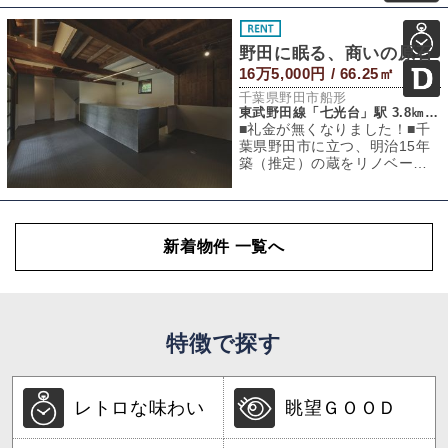
くこと約5分。駅
野田に眠る、商いの原石
16万5,000円 / 66.25㎡
千葉県野田市船形
東武野田線「七光台」駅 3.8㎞（車約10分）
■礼金が無くなりました！■千
葉県野田市に立つ、明治15年
築（推定）の蔵をリノベーシ
ョンした物件のご紹介です。
雰囲気のある
新着物件 一覧へ
特徴で探す
レトロな味わい
眺望ＧＯＯＤ