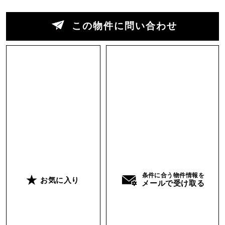
それでも、この街の空気感や建物の世界観を「面
白そうじゃん！」と丸ごと受け止めてくれる人が
この物件に問い合わせ
現れたら。きっとこの場所は一段と面白くなる気
がしています。
※参考：
「ニューニュータウン西尾久」始まりま
す！
※改装費用は150万までオーナー負担
担当 ： 藤谷
条件に合う物件情報を
お気に入り
メールで受け取る