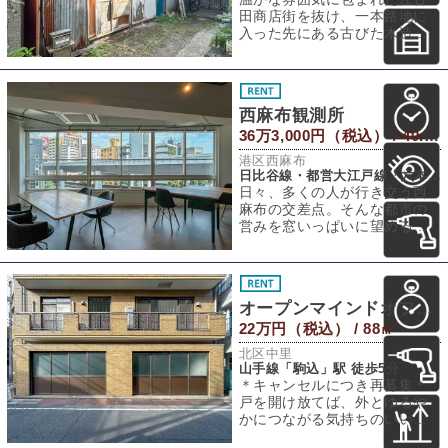
田商店街を抜け、一本路地に
入った先にある古びた木造家
屋。”ジャンク”と称されるよう
な佇まいの裏
西麻布観測所
36万3,000円（税込） / 40.99㎡
港区西麻布
日比谷線・都営大江戸線「六本木」駅 徒歩11分
日々、多くの人が行き交う西
麻布の交差点。そんな都市の
営みを窓いっぱいに望める古
ビルを、仕事の拠点にしてみ
ませんか？西麻布
オープンマインドオフィス
22万円（税込） / 88㎡
北区中里
山手線「駒込」駅 徒歩5分
＊キャンセルにつき再募集＊
戸を開け放てば、外とゆるや
かにつながる気持ちのいいオ
フィス。駒込駅の東口から歩