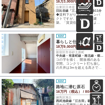
16万3,000円 / 39.56㎡
台東区日本堤
日比谷線「三ノ輪」駅 徒歩11分
◆賃料下がりました◆コンパ
クトですが、密度の濃い建
築。「賃貸住宅」というよ
り、小さな建築作品の中で暮
らすような感覚に近い
暮らしと仕事の理想郷
18万9,000円 / 44.48㎡
新宿区市谷砂土原町
中央線・有楽町線・南北線・都営新宿線「市ヶ谷」駅 徒歩4分
コの字を描く、開放感のある
空間。コンクリート打ち放し
の天井は3mを超える高さで、
大きな窓から燦々とした光が
降り注ぎます。
路地に潜む原石
16万円（税込） / 80㎡
練馬区旭丘
西武池袋線「江古田」駅 徒歩5分
温かな雰囲気に包まれた江古