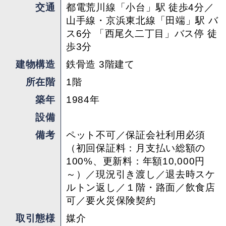
交通
都電荒川線「小台」駅 徒歩4分／
山手線・京浜東北線「田端」駅 バ
ス6分 「西尾久二丁目」バス停 徒
歩3分
建物構造
鉄骨造 3階建て
所在階
1階
築年
1984年
設備
備考
ペット不可／保証会社利用必須
（初回保証料：月支払い総額の
100%、更新料：年額10,000円
～）／現況引き渡し／退去時スケ
ルトン返し／１階・路面／飲食店
可／要火災保険契約
取引態様
媒介