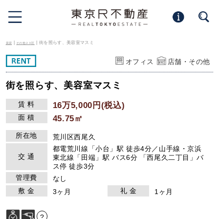
|
| 街を照らす、美容室マスミ
賃貸
その他２３区
オフィス
店舗・その他
街を照らす、美容室マスミ
賃 料
16万5,000円(税込)
面 積
45.75㎡
所在地
荒川区西尾久
都電荒川線「小台」駅 徒歩4分／山手線・京浜
交 通
東北線「田端」駅 バス6分 「西尾久二丁目」バ
ス停 徒歩3分
管理費
なし
敷 金
礼 金
3ヶ月
1ヶ月
?