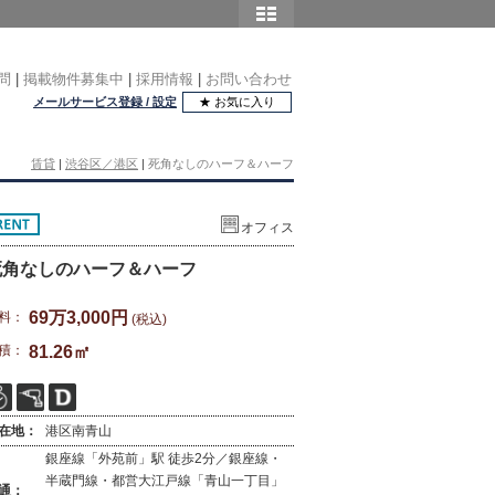
問
|
掲載物件募集中
|
採用情報
|
お問い合わせ
メールサービス登録 / 設定
★ お気に入り
賃貸
|
渋谷区／港区
|
死角なしのハーフ＆ハーフ
オフィス
死角なしのハーフ＆ハーフ
69万3,000円
料：
(税込)
積：
81.26㎡
在地：
港区南青山
銀座線「外苑前」駅 徒歩2分／銀座線・
半蔵門線・都営大江戸線「青山一丁目」
通：