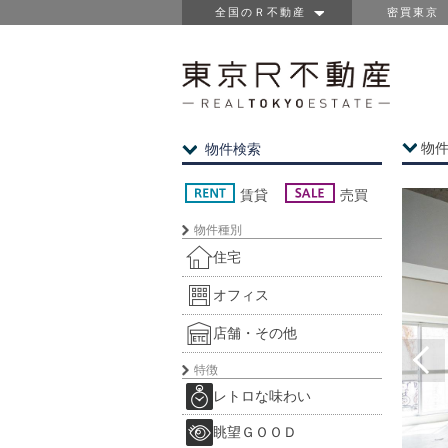
全国のＲ不動産
密買東京
物
物件検索
賃貸
売買
物件種別
住宅
オフィス
店舗・その他
特徴
レトロな味わい
眺望ＧＯＯＤ