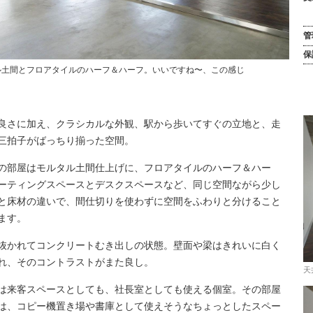
管
保
ル土間とフロアタイルのハーフ＆ハーフ。いいですね〜、この感じ
良さに加え、クラシカルな外観、駅から歩いてすぐの立地と、走
三拍子がばっちり揃った空間。
の部屋はモルタル土間仕上げに、フロアタイルのハーフ＆ハー
ーティングスペースとデスクスペースなど、同じ空間ながら少し
と床材の違いで、間仕切りを使わずに空間をふわりと分けること
ます。
抜かれてコンクリートむき出しの状態。壁面や梁はきれいに白く
れ、そのコントラストがまた良し。
天
は来客スペースとしても、社長室としても使える個室。その部屋
は、コピー機置き場や書庫として使えそうなちょっとしたスペー