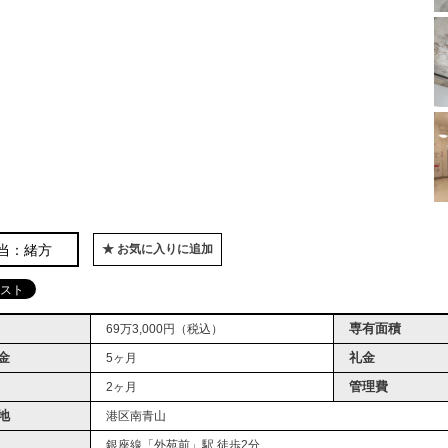
当：緒方
★ お気に入りに追加
専有面積
69万3,000円（税込）
金
礼金
5ヶ月
管理費
2ヶ月
地
港区南青山
銀座線「外苑前」駅 徒歩2分