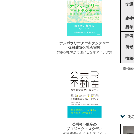
交通
建物
築年
設備
テンポラリーアーキテクチャー
備考
仮設建築と社会実験
都市を軽やかに使いこなすアイデア集
情報
※掲載
あ
公共R不動産の
プロジェクトスタディ
公民連携のしくみとデザイン