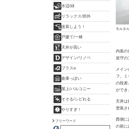
水辺/緑
リラックス/郊外
改装しよう！
モルタ
戸建て/一棟
天井が高い
内装の
デザイン/リノベ
攻守の
プラスα
メイン
フ。ミ
倉庫っぽい
の段差
屋上/バルコニー
ができ
そそる/シビれる
天井は
塗装さ
やりすぎ！
西側に
フリーワード
の前に