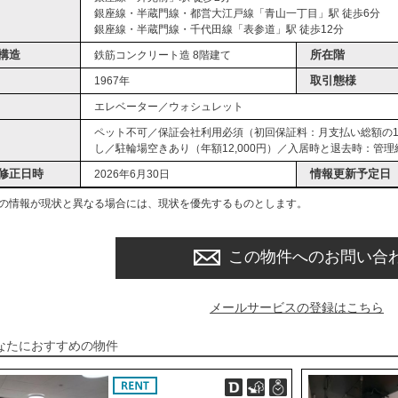
銀座線・半蔵門線・都営大江戸線「青山一丁目」駅 徒歩6分
銀座線・半蔵門線・千代田線「表参道」駅 徒歩12分
構造
所在階
鉄筋コンクリート造 8階建て
取引態様
1967年
エレベーター／ウォシュレット
ペット不可／保証会社利用必須（初回保証料：月支払い総額の10
し／駐輪場空きあり（年額12,000円）／入居時と退去時：管理
修正日時
情報更新予定日
2026年6月30日
の情報が現状と異なる場合には、現状を優先するものとします。
この物件へのお問い合
メールサービスの登録はこちら
なたにおすすめの物件