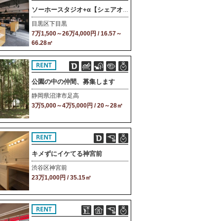
ソーホースタジオ+α【シェアオフィス】
目黒区下目黒
7万1,500～26万4,000円 / 16.57～
66.28㎡
公園の中の仲間、募集します
静岡県沼津市足高
3万5,000～4万5,000円 / 20～28㎡
キメずにイケてる神宮前
渋谷区神宮前
23万1,000円 / 35.15㎡