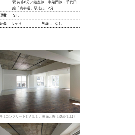
駅 徒歩6分／銀座線・半蔵門線・千代田
線「表参道」駅 徒歩12分
理費
なし
証金
5ヶ月
礼金：
なし
井はコンクリートむき出し、壁面と梁は塗装仕上げ