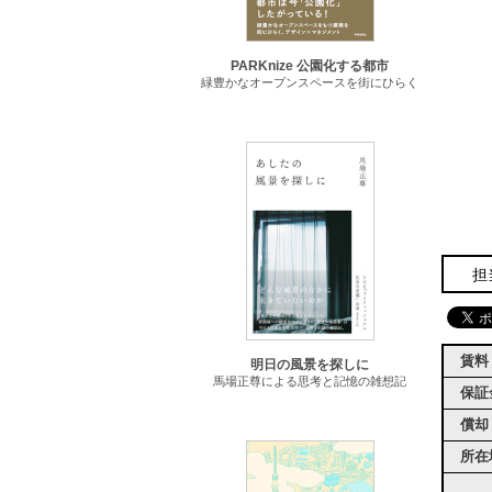
PARKnize 公園化する都市
緑豊かなオープンスペースを街にひらく
担
賃料
明日の風景を探しに
馬場正尊による思考と記憶の雑想記
保証
償却
所在