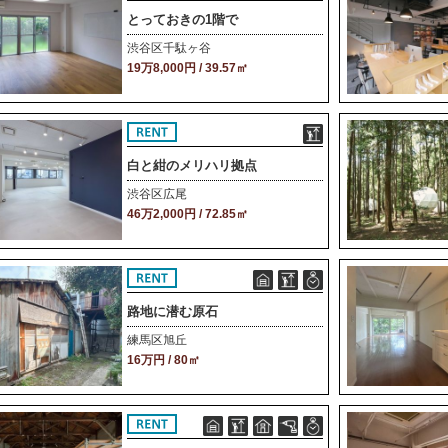
とっておきの1階で
渋谷区千駄ヶ谷
19万8,000円 / 39.57㎡
白と紺のメリハリ拠点
渋谷区広尾
46万2,000円 / 72.85㎡
路地に潜む原石
練馬区旭丘
16万円 / 80㎡