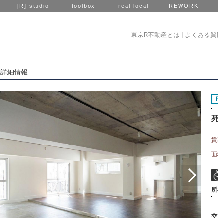
[R] studio
toolbox
real local
REWORK
東京R不動産とは
|
よくある質
件詳細情報
賃
面
所
交