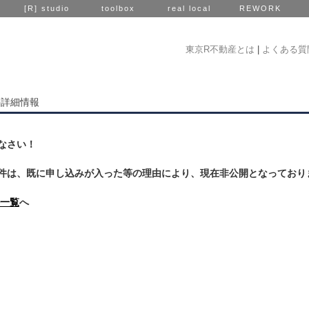
[R] studio
toolbox
real local
REWORK
東京R不動産とは
|
よくある質
件詳細情報
なさい！
件は、既に申し込みが入った等の理由により、現在非公開となっており
一覧
へ