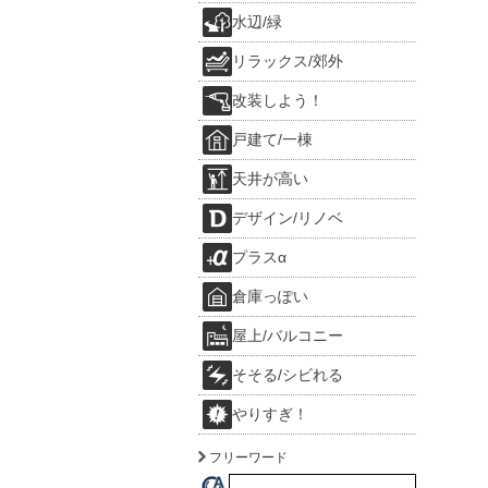
水辺/緑
リラックス/郊外
改装しよう！
戸建て/一棟
天井が高い
デザイン/リノベ
プラスα
倉庫っぽい
屋上/バルコニー
そそる/シビれる
やりすぎ！
フリーワード