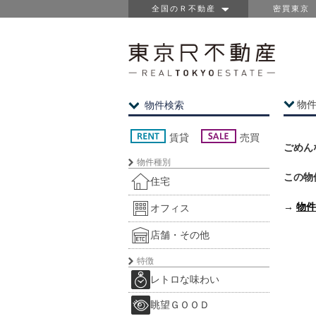
全国のＲ不動産
密買東京
物
物件検索
賃貸
売買
ごめん
物件種別
この物
住宅
→
物件
オフィス
店舗・その他
特徴
レトロな味わい
眺望ＧＯＯＤ