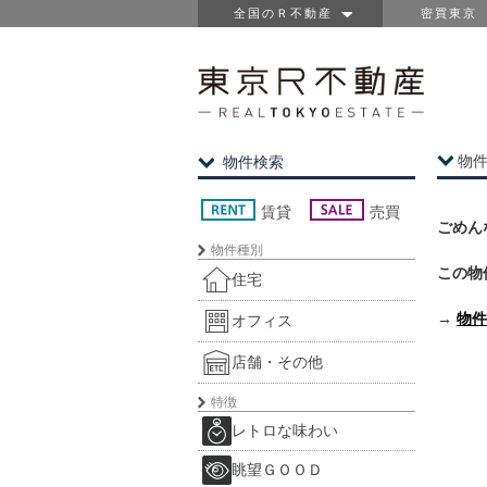
全国のＲ不動産
密買東京
物
物件検索
賃貸
売買
ごめん
物件種別
この物
住宅
→
物件
オフィス
店舗・その他
特徴
レトロな味わい
眺望ＧＯＯＤ