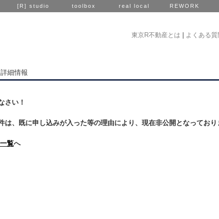
[R] studio
toolbox
real local
REWORK
東京R不動産とは
|
よくある質
件詳細情報
なさい！
件は、既に申し込みが入った等の理由により、現在非公開となっており
一覧
へ