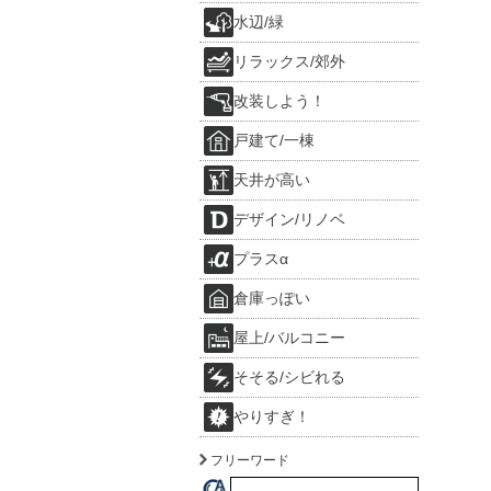
水辺/緑
リラックス/郊外
改装しよう！
戸建て/一棟
天井が高い
デザイン/リノベ
プラスα
倉庫っぽい
屋上/バルコニー
そそる/シビれる
やりすぎ！
フリーワード