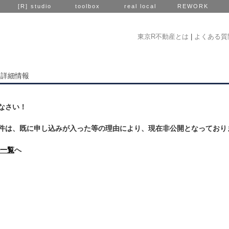
[R] studio
toolbox
real local
REWORK
東京R不動産とは
|
よくある質
件詳細情報
なさい！
件は、既に申し込みが入った等の理由により、現在非公開となっており
一覧
へ