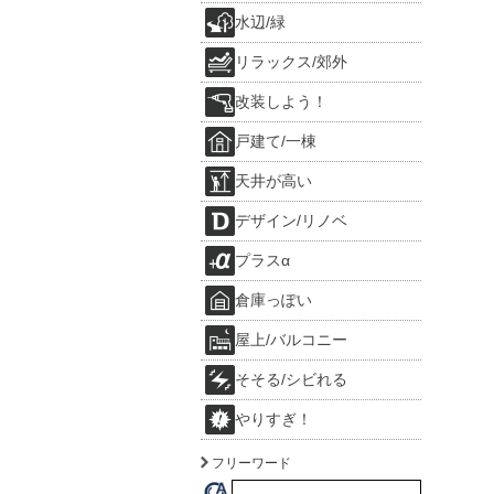
水辺/緑
リラックス/郊外
改装しよう！
戸建て/一棟
天井が高い
デザイン/リノベ
プラスα
倉庫っぽい
屋上/バルコニー
そそる/シビれる
やりすぎ！
フリーワード