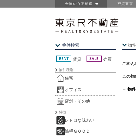
全国のＲ不動産
密買東京
物
物件検索
賃貸
売買
ごめん
物件種別
この物
住宅
→
物件
オフィス
店舗・その他
特徴
レトロな味わい
眺望ＧＯＯＤ