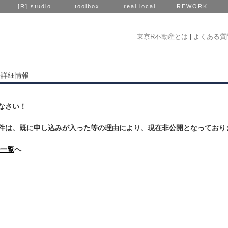
[R] studio
toolbox
real local
REWORK
東京R不動産とは
|
よくある質
件詳細情報
なさい！
件は、既に申し込みが入った等の理由により、現在非公開となっており
一覧
へ