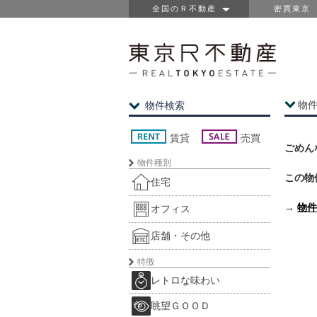
全国のＲ不動産
密買東京
物
物件検索
賃貸
売買
ごめん
物件種別
この物
住宅
→
物件
オフィス
店舗・その他
特徴
レトロな味わい
眺望ＧＯＯＤ