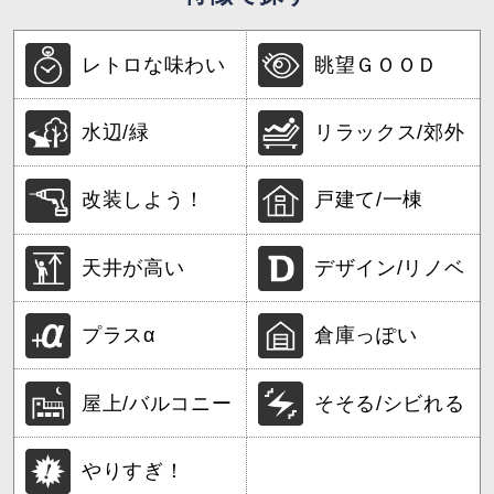
レトロな味わい
眺望ＧＯＯＤ
水辺/緑
リラックス/郊外
改装しよう！
戸建て/一棟
天井が高い
デザイン/リノベ
プラスα
倉庫っぽい
屋上/バルコニー
そそる/シビれる
やりすぎ！