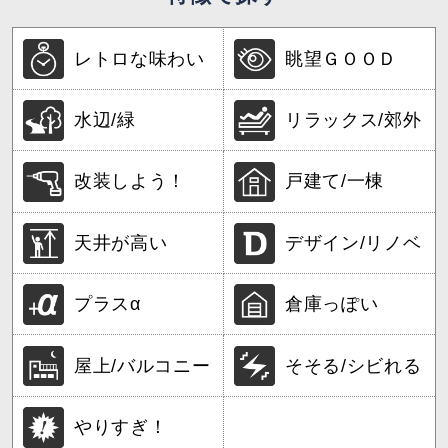
レトロな味わい
眺望ＧＯＯＤ
水辺/緑
リラックス/郊外
改装しよう！
戸建て/一棟
天井が高い
デザイン/リノベ
プラスα
倉庫っぽい
屋上/バルコニー
そそる/シビれる
やりすぎ！