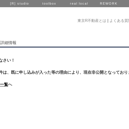
[R] studio
toolbox
real local
REWORK
東京R不動産とは
|
よくある質
件詳細情報
なさい！
件は、既に申し込みが入った等の理由により、現在非公開となっており
一覧
へ