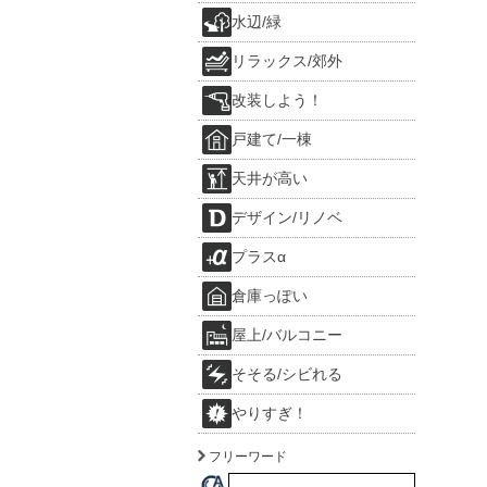
水辺/緑
リラックス/郊外
改装しよう！
戸建て/一棟
天井が高い
デザイン/リノベ
プラスα
倉庫っぽい
屋上/バルコニー
そそる/シビれる
やりすぎ！
フリーワード