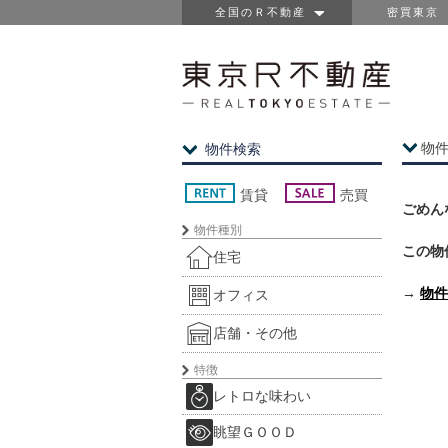
全国のＲ不動産
密買東京
物
物件検索
賃貸
売買
ごめん
物件種別
この物
住宅
→
物件
オフィス
店舗・その他
特徴
レトロな味わい
眺望ＧＯＯＤ