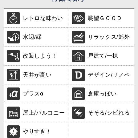
レトロな味わい
眺望ＧＯＯＤ
水辺/緑
リラックス/郊外
改装しよう！
戸建て/一棟
天井が高い
デザイン/リノベ
プラスα
倉庫っぽい
屋上/バルコニー
そそる/シビれる
やりすぎ！