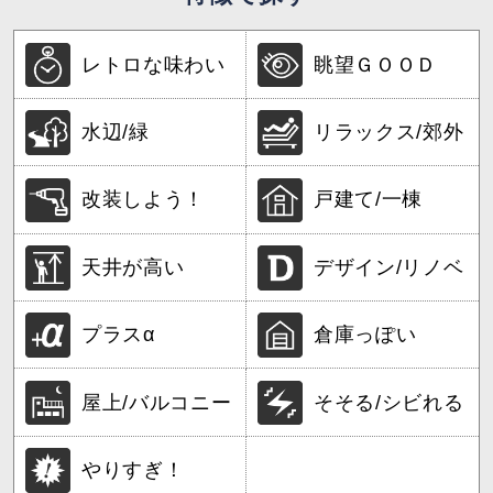
レトロな味わい
眺望ＧＯＯＤ
水辺/緑
リラックス/郊外
改装しよう！
戸建て/一棟
天井が高い
デザイン/リノベ
プラスα
倉庫っぽい
屋上/バルコニー
そそる/シビれる
やりすぎ！