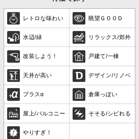
レトロな味わい
眺望ＧＯＯＤ
水辺/緑
リラックス/郊外
改装しよう！
戸建て/一棟
天井が高い
デザイン/リノベ
プラスα
倉庫っぽい
屋上/バルコニー
そそる/シビれる
やりすぎ！