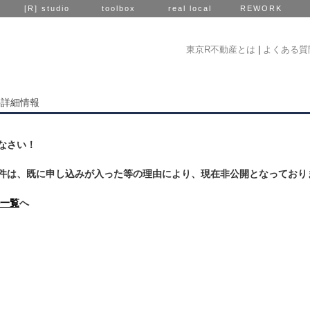
[R] studio
toolbox
real local
REWORK
東京R不動産とは
|
よくある質
件詳細情報
なさい！
件は、既に申し込みが入った等の理由により、現在非公開となっており
一覧
へ