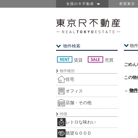
全国のＲ不動産
密買東京
物
物件検索
賃貸
売買
ごめん
物件種別
この物
住宅
→
物件
オフィス
店舗・その他
特徴
レトロな味わい
眺望ＧＯＯＤ