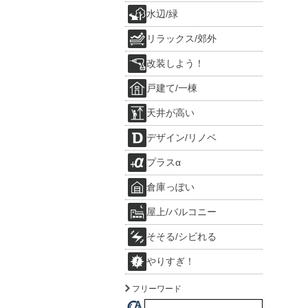
水辺/緑
リラックス/郊外
改装しよう！
戸建て/一棟
天井が高い
デザイン/リノベ
プラスα
倉庫っぽい
屋上/バルコニー
そそる/シビれる
やりすぎ！
フリーワード