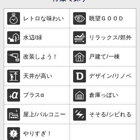
レトロな味わい
眺望ＧＯＯＤ
水辺/緑
リラックス/郊外
改装しよう！
戸建て/一棟
天井が高い
デザイン/リノベ
プラスα
倉庫っぽい
屋上/バルコニー
そそる/シビれる
やりすぎ！