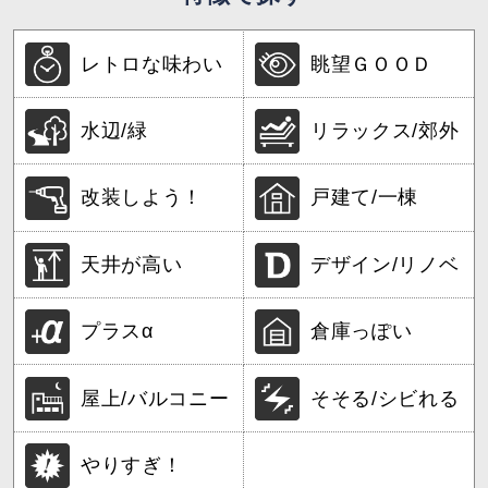
レトロな味わい
眺望ＧＯＯＤ
水辺/緑
リラックス/郊外
改装しよう！
戸建て/一棟
天井が高い
デザイン/リノベ
プラスα
倉庫っぽい
屋上/バルコニー
そそる/シビれる
やりすぎ！