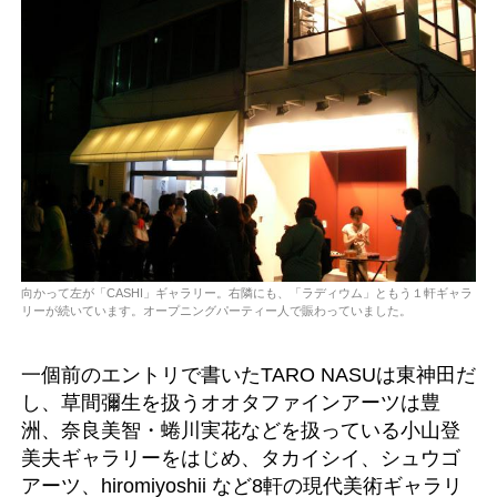
向かって左が「CASHI」ギャラリー。右隣にも、「ラディウム」ともう１軒ギャラ
リーが続いています。オープニングパーティー人で賑わっていました。
一個前のエントリで書いたTARO NASUは東神田だ
し、草間彌生を扱うオオタファインアーツは豊
洲、奈良美智・蜷川実花などを扱っている小山登
美夫ギャラリーをはじめ、タカイシイ、シュウゴ
アーツ、hiromiyoshii など8軒の現代美術ギャラリ